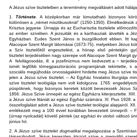
A Jézus szíve tiszteletben a teremtmény megváltásért adott hálája 
1.
Története
. A középkorban már kimutatható bizonyos körökb
különösen a „német misztikusoknál” (1250-1350). Elmélkedésük
Krisztus jegyese. Úrnapja és az Eucharisztia tisztelete előmozdít
az ember szívében. A jezsuiták és a karthauziak átvették a Jézus
Egyházban. Eudes Szent János is buzgólkodott ebben. Itt kap
Alacoque Szent Margit látomásai (1673-75), melyekben Jézus külö
a Szív tisztelőitől engesztelést, a hónap első péntekjén gy
tisztelet terjedésében nagy szerepe volt Alacoque Szent Margit gy
A felvilágosodás, ill. a jozefinizmus nem kedvezett a ~ terjedé
ismét legfőbb tömegpasztorációs programjának tekintette, s a
szociális megújhodás orvosságaként hirdette meg Jézus szíve tiszt
jelen a Jézus szíve tisztelet. – Az Egyház hivatalos liturgiája 
szíve tisztelet teológiája nem volt kidolgozva. 1765: engedélye
püspöknek, hogy bizonyos keretek között bevezessék Jézus Szí
1856: Jézus Szíve ünnepét az egész Egyházra kiterjesztette. XII
a Jézus szíve litániát az egész Egyház számára. XI. Pius 1928:
összefoglalást adott a Jézus szíve tisztelet teológiai alapjairól. X
emlékezett meg a 100 évvel korábban bevezetett ünnepről. – 
(úrnap nyolcadát) követő péntek (az egyházi év utolsó változó ü
június hó.
2. A
Jézus szíve tisztelet
dogmatikai megalapozása
a Szentírásr
támaszkodott. Jézus kereszten átszúrt szíve a megváltó szere