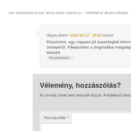
EGY HOZZÁSZÓLÁS A(Z) “
JÉZUS SZÍVE TISZTELET – TÖRTÉNETE
” BEJEGYZÉSHEZ
Olgyay Bálint
-
2022-01-17 - 10:02
szerint:
Köszönöm, egy roppant jól összefoglalt infor
ünnepéről. Kifejezetten a dogmatikai megalap
tetszett.
↓
Hozzászólás
Vélemény, hozzászólás?
Az e-mail címet nem tesszük közzé.
A kötelező mez
Hozzászólás
*