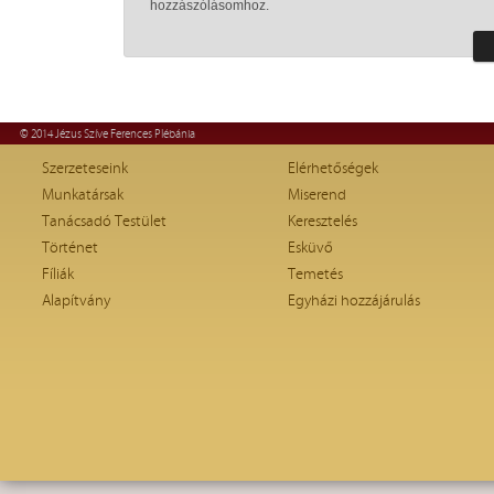
hozzászólásomhoz.
© 2014 Jézus Szíve Ferences Plébánia
Szerzeteseink
Elérhetőségek
Munkatársak
Miserend
Tanácsadó Testület
Keresztelés
Történet
Esküvő
Fíliák
Temetés
Alapítvány
Egyházi hozzájárulás