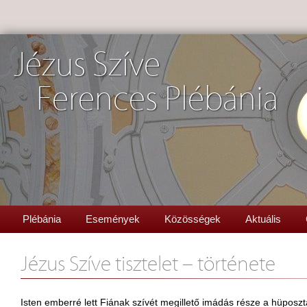
Jézus Szíve
Ferences Plébánia
Plébánia
Események
Közösségek
Aktuális
Jézus Szíve tisztelet – története
Isten emberré lett Fiának szívét megillető imádás része a hüposzt