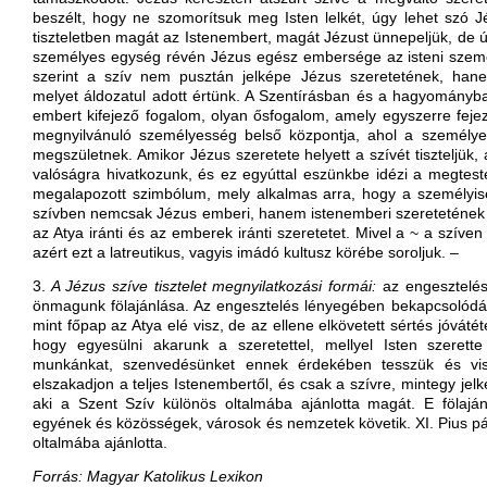
beszélt, hogy ne szomorítsuk meg Isten lelkét, úgy lehet szó J
tiszteletben magát az Istenembert, magát Jézust ünnepeljük, de úg
személyes egység révén Jézus egész embersége az isteni szemé
szerint a szív nem pusztán jelképe Jézus szeretetének, han
melyet áldozatul adott értünk. A Szentírásban és a hagyományb
embert kifejező fogalom, olyan ősfogalom, amely egyszerre fejezi 
megnyilvánuló személyesség belső központja, ahol a személye
megszületnek. Amikor Jézus szeretete helyett a szívét tiszteljük,
valóságra hivatkozunk, és ez egyúttal eszünkbe idézi a megtestes
megalapozott szimbólum, mely alkalmas arra, hogy a személyi
szívben nemcsak Jézus emberi, hanem istenemberi szeretetének is
az Atya iránti és az emberek iránti szeretetet. Mivel a ~ a szíven
azért ezt a latreutikus, vagyis imádó kultusz körébe soroljuk. –
3.
A
Jézus szíve tisztelet
megnyilatkozási formái:
az engesztelés,
önmagunk fölajánlása. Az engesztelés lényegében bekapcsolódá
mint főpap az Atya elé visz, de az ellene elkövetett sértés jóvátét
hogy egyesülni akarunk a szeretettel, mellyel Isten szerett
munkánkat, szenvedésünket ennek érdekében tesszük és visel
elszakadjon a teljes Istenembertől, és csak a szívre, mintegy jelké
aki a Szent Szív különös oltalmába ajánlotta magát. E fölajá
egyének és közösségek, városok és nemzetek követik. XI. Pius p
oltalmába ajánlotta.
Forrás: Magyar Katolikus Lexikon