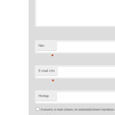
Név
*
E-mail cím
*
Honlap
A nevem, e-mail címem, és weboldalcímem mentése 