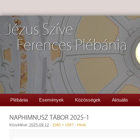
Jézus Szíve
Ferences Plébánia
Plébánia
Események
Közösségek
Aktuális
NAPHIMNUSZ TÁBOR 2025-1
Közzétéve:
2025-09-12
-
1080 × 1687
-
Hírek