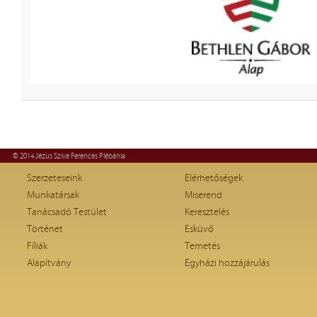
© 2014 Jézus Szíve Ferences Plébánia
Szerzeteseink
Elérhetőségek
Munkatársak
Miserend
Tanácsadó Testület
Keresztelés
Történet
Esküvő
Fíliák
Temetés
Alapítvány
Egyházi hozzájárulás