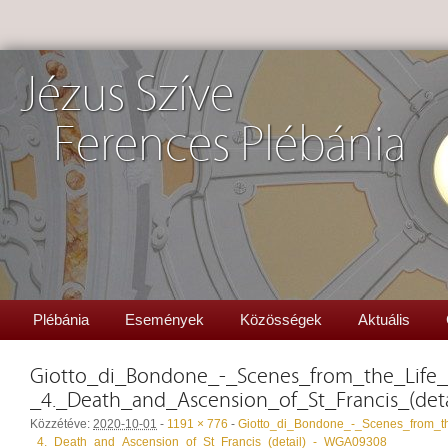
Jézus Szíve
Ferences Plébánia
Plébánia
Események
Közösségek
Aktuális
Giotto_di_Bondone_-_Scenes_from_the_Life_o
_4._Death_and_Ascension_of_St_Francis_(de
Közzétéve:
2020-10-01
-
1191 × 776
-
Giotto_di_Bondone_-_Scenes_from_th
_4._Death_and_Ascension_of_St_Francis_(detail)_-_WGA09308