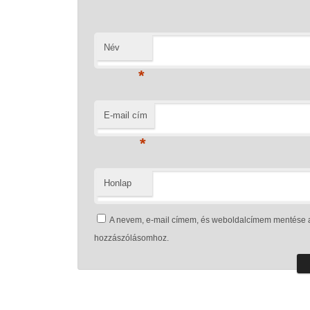
Név
*
E-mail cím
*
Honlap
A nevem, e-mail címem, és weboldalcímem mentése 
hozzászólásomhoz.