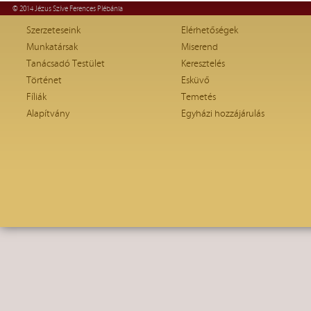
© 2014 Jézus Szíve Ferences Plébánia
Szerzeteseink
Elérhetőségek
Munkatársak
Miserend
Tanácsadó Testület
Keresztelés
Történet
Esküvő
Fíliák
Temetés
Alapítvány
Egyházi hozzájárulás