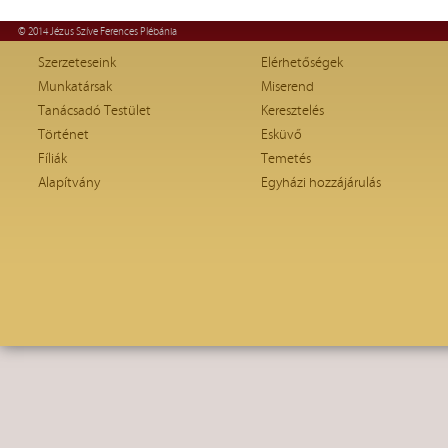
© 2014 Jézus Szíve Ferences Plébánia
Szerzeteseink
Elérhetőségek
Munkatársak
Miserend
Tanácsadó Testület
Keresztelés
Történet
Esküvő
Fíliák
Temetés
Alapítvány
Egyházi hozzájárulás