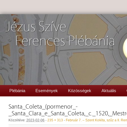
Jézus Szíve
Ferences Plébánia
Plébánia
Események
Közösségek
Aktuális
Santa_Coleta_(pormenor_-
_Santa_Clara_e_Santa_Coleta,_c._1520,_Mest
Közzétéve:
2023-02-06
-
235 × 313
-
Február 7. – Szent Koléta, szűz a II. Re