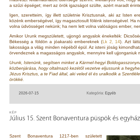
a szűzi épséget; mert az örök igazságot szülte, azért maradt érin
Igen, szeretteim, így illett születnie Krisztusnak, aki az Isten e
közénk emberségével, így magasztosult fölénk istenségével. Ha n
volna üdvösséget nekünk; ha nem lett volna valóságos ember, nem
Amikor Urunk megszületett, ujjongó angyalok énekelték: Dicsősé
Békesség a földön a jóakaratú embereknek (
Lk 2, 14
). Azt lá
lakossága a világ minden népéből épül. Az isteni jóság kimondhat
örvendeznek a magasságos angyalok, mennyire kell ujjonganiuk
Urunk, Istenünk, segítsen minket a Kármel-hegyi Boldogasszonyn
közbenjárása, hogy oltalmazó kezétől vezetve eljussunk a hegyhe
Jézus Krisztus, a te Fiad által, aki veled él és uralkodik a Szentl
örökké.
2026-07-15
Kategória:
Egyéb
KÉP
Július 15. Szent Bonaventura püspök és egyház
Szent Bonaventura 1217-ben született