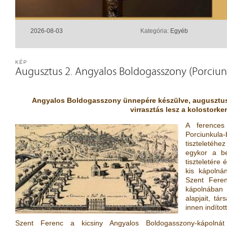
2026-08-03
Kategória:
Egyéb
KÉP
Augusztus 2. Angyalos Boldogasszony (Porciun
Angyalos Boldogasszony ünnepére készülve, augusztus 
virrasztás lesz a kolostorke
A ferences
Porciunkula
tiszteletéhez
egykor a be
tiszteletére 
kis kápolná
Szent Fere
kápolnában 
alapjait, tár
innen indítot
Szent Ferenc a kicsiny Angyalos Boldogasszony-kápolnát