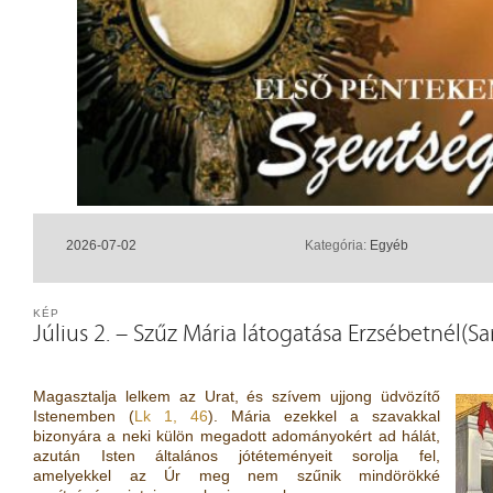
2026-07-02
Kategória:
Egyéb
KÉP
Július 2. – Szűz Mária látogatása Erzsébetnél(S
Magasztalja lelkem az Urat, és szívem ujjong üdvözítő
Istenemben (
Lk 1, 46
). Mária ezekkel a szavakkal
bizonyára a neki külön megadott adományokért ad hálát,
azután Isten általános jótéteményeit sorolja fel,
amelyekkel az Úr meg nem szűnik mindörökké