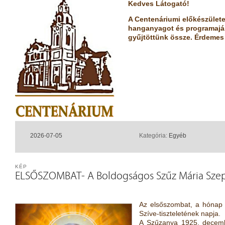
Kedves Látogató!
A Centenáriumi előkészüle
hanganyagot és programajá
gyűjtöttünk össze. Érdemes 
2026-07-05
Kategória:
Egyéb
KÉP
ELSŐSZOMBAT- A Boldogságos Szűz Mária Szeplő
Az elsőszombat, a hónap 
Szíve-tiszteletének napja.
A Szűzanya 1925. decembe