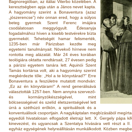
Bagnoregióban, az itáliai Viterbo közelében. A
keresztségben apja után a János nevet kapta.
A hagyomány szerint a Bonaventura (azaz
„jószerencse”) név onnan ered, hogy a súlyos
beteg gyermek Szent Ferenc imájára
csodálatosan meggyógyult. Édesanyja
fogadalmához híven a kisebb testvérekre bízta
gyermekét. Tehetségét hamar felismerték,
1235-ben már Párizsban kezdte meg
egyetemi tanulmányait. Növekvő hírneve nem
rontotta meg alázatát. Már 24 éves korában
teológiára oktatta rendtársait, 27 évesen pedig
a párizsi egyetem tanára lett. Aquinói Szent
Tamás kortársa volt, aki a hagyomány szerint
megkérdezte tőle: „Hol a te könyvtárad?” Erre
Bonaventura a feszületre mutatott mondván:
„Ez az én könyvtáram!” A rend generálisává
választották 1257-ben. Nem annyira szervező-
és kormányzókészségével, mint
bölcsességével és szelíd életszentségével lett
úrrá a széthúzó erőkön, a spirituálisok és a
konventuálisok csoportjain. A nagykáptalan megbízásából megírta
egyedüli hivatalosan elfogadott életrajz lett. X. Gergely pápa ki
kinevezést, és ugyancsak a Szentatya hívására vett részt a II.
egyház egységének helyreállításán munkálkodott. Közben megbete