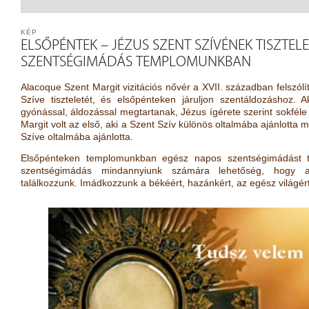
KÉP
ELSŐPÉNTEK – JÉZUS SZENT SZÍVÉNEK TISZTEL
SZENTSÉGIMÁDÁS TEMPLOMUNKBAN
Alacoque Szent Margit vizitációs nővér a XVII. században felszólí
Szíve tiszteletét, és elsőpénteken járuljon szentáldozáshoz. 
gyónással, áldozással megtartanak, Jézus ígérete szerint sokféle
Margit volt az első, aki a Szent Szív különös oltalmába ajánlotta
Szíve oltalmába ajánlotta.
Elsőpénteken templomunkban egész napos szentségimádást tar
szentségimádás mindannyiunk számára lehetőség, hogy az
találkozzunk. Imádkozzunk a békéért, hazánkért, az egész világért