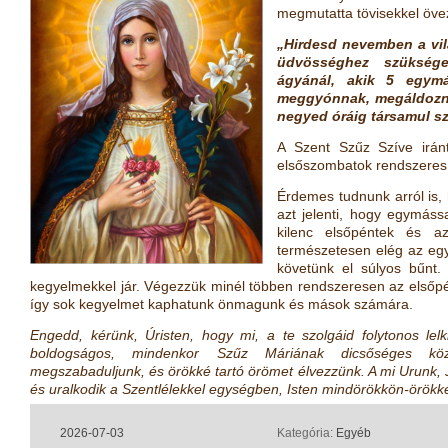
megmutatta tövisekkel öveze
„Hirdesd nevemben a vil
üdvösséghez szüksége
ágyánál, akik 5 egym
meggyónnak, megáldozna
negyed óráig társamul s
A Szent Szűz Szíve iránti
elsőszombatok rendszeres
Érdemes tudnunk arról is,
azt jelenti, hogy egymás
kilenc elsőpéntek és az
természetesen elég az e
követünk el súlyos bűnt
kegyelmekkel jár. Végezzük minél többen rendszeresen az elsőpé
így sok kegyelmet kaphatunk önmagunk és mások számára.
Engedd, kérünk, Úristen, hogy mi, a te szolgáid folytonos lelk
boldogságos, mindenkor Szűz Máriának dicsőséges köz
megszabaduljunk, és örökké tartó örömet élvezzünk. A mi Urunk, Jéz
és uralkodik a Szentlélekkel egységben, Isten mindörökkön-örökk
2026-07-03
Kategória:
Egyéb