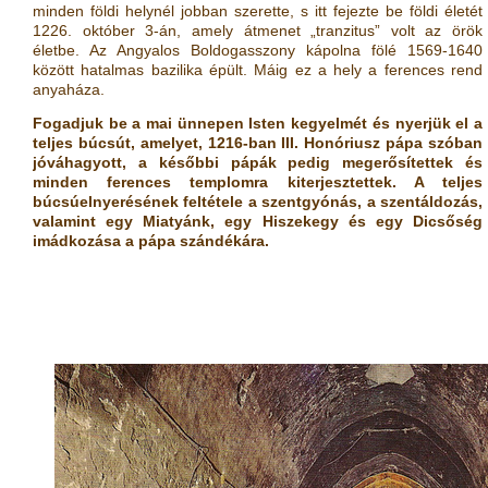
minden földi helynél jobban szerette, s itt fejezte be földi életét
1226. október 3-án, amely átmenet „tranzitus” volt az örök
életbe. Az Angyalos Boldogasszony kápolna fölé 1569-1640
között hatalmas bazilika épült. Máig ez a hely a ferences rend
anyaháza.
Fogadjuk be a mai ünnepen Isten kegyelmét és nyerjük el a
teljes búcsút, amelyet, 1216-ban III. Honóriusz pápa szóban
jóváhagyott, a későbbi pápák pedig megerősítettek és
minden ferences templomra kiterjesztettek. A teljes
búcsúelnyerésének feltétele a szentgyónás, a szentáldozás,
valamint egy Miatyánk, egy Hiszekegy és egy Dicsőség
imádkozása a pápa szándékára.