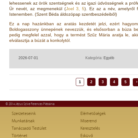
lehessenek az örök szentségnek és az igazi üdvösségnek a próféta
Úr nevét, az megmenekül (
Joel 3, 5
). Ez az a név, amelyről 
Istenemben. (Szent Béda áldozópap szentbeszédeiből)
Ez a nap hazánkban az aratás kezdetét jelzi, ezért hagyom
Boldogasszony ünnepének nevezzük, és elsősorban a búza beta
pedig megfelel azzal, hogy a termést Szűz Mária aratja le, aki
elválasztja a búzát a konkolytól.
2026-07-01
Kategória:
Egyéb
›
1
2
3
4
5
© 2014 Jézus Szíve Ferences Plébánia
Szerzeteseink
Elérhetőségek
Munkatársak
Miserend
Tanácsadó Testület
Keresztelés
Történet
Esküvő