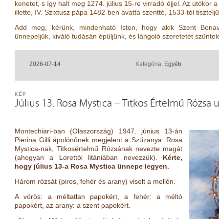
kenetet, s így halt meg 1274. július 15-re virradó éjjel. Az utókor 
illette, IV. Szixtusz pápa 1482-ben avatta szentté, 1533-tól tisztel
Add meg, kérünk, mindenható Isten, hogy akik Szent Bonav
ünnepeljük, kiváló tudásán épüljünk, és lángoló szeretetét szünte
2026-07-14
Kategória:
Egyéb
KÉP
Július 13. Rosa Mystica – Titkos Értelmű Rózsa
Montechiari-ban (Olaszország) 1947. június 13-án
Pierina Gilli ápolónőnek megjelent a Szűzanya. Rosa
Mystica-nak, Titkosértelmű Rózsának nevezte magát
(ahogyan a Lorettói litániában nevezzük).
Kérte,
hogy július 13-a Rosa Mystica ünnepe legyen.
Három rózsát (piros, fehér és arany) viselt a mellén.
A vörös: a méltatlan papokért, a fehér: a méltó
papokért, az arany: a szent papokért.