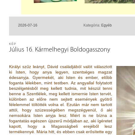
2026-07-16
Kategória:
Egyéb
KÉP
Július 16. Kármelhegyi Boldogasszony
Királyi szűz leányt, Dávid családjából valót választott
ki Isten, hogy anya legyen, szentséges magzat
édesanyja. Gyermekét, aki Isten és ember, előbb
foganta lélekben, mint testben. Az angyallal folytatott
beszélgetésből meg kellett tudnia, mit készül tenni
benne a Szentlélek, meg kellett ismernie Isten tervét,
különben az előre nem sejtett események gyötrő
félelemmel töltötték volna el. Ezután már nem tartott
attól, hogy szüzességében megszégyenül, ő aki
nemsokára Isten anyja lesz. Miért is ne bízna a
fogantatás egészen újszerű módjában az, aki ígéretet
kapott, hogy a Magasságbeli erejéből lesz
termékennyé. Mária hitt, és ebben csak erősítette egy