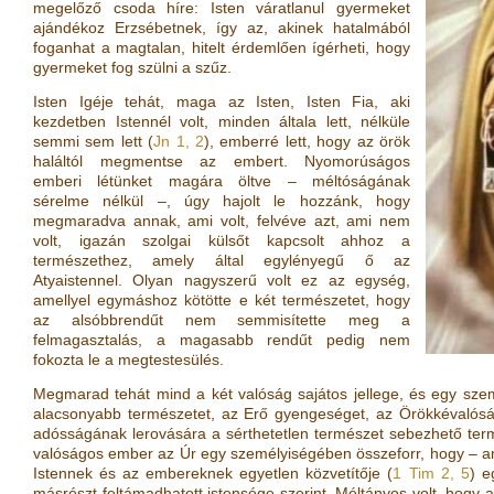
megelőző csoda híre: Isten váratlanul gyermeket
ajándékoz Erzsébetnek, így az, akinek hatalmából
foganhat a magtalan, hitelt érdemlően ígérheti, hogy
gyermeket fog szülni a szűz.
Isten Igéje tehát, maga az Isten, Isten Fia, aki
kezdetben Istennél volt, minden általa lett, nélküle
semmi sem lett (
Jn 1, 2
), emberré lett, hogy az örök
haláltól megmentse az embert. Nyomorúságos
emberi létünket magára öltve – méltóságának
sérelme nélkül –, úgy hajolt le hozzánk, hogy
megmaradva annak, ami volt, felvéve azt, ami nem
volt, igazán szolgai külsőt kapcsolt ahhoz a
természethez, amely által egylényegű ő az
Atyaistennel. Olyan nagyszerű volt ez az egység,
amellyel egymáshoz kötötte e két természetet, hogy
az alsóbbrendűt nem semmisítette meg a
felmagasztalás, a magasabb rendűt pedig nem
fokozta le a megtestesülés.
Megmarad tehát mind a két valóság sajátos jellege, és egy sz
alacsonyabb természetet, az Erő gyengeséget, az Örökkévalós
adósságának lerovására a sérthetetlen természet sebezhető term
valóságos ember az Úr egy személyiségében összeforr, hogy – am
Istennek és az embereknek egyetlen közvetítője (
1 Tim 2, 5
) e
másrészt feltámadhatott istensége szerint. Méltányos volt, hogy