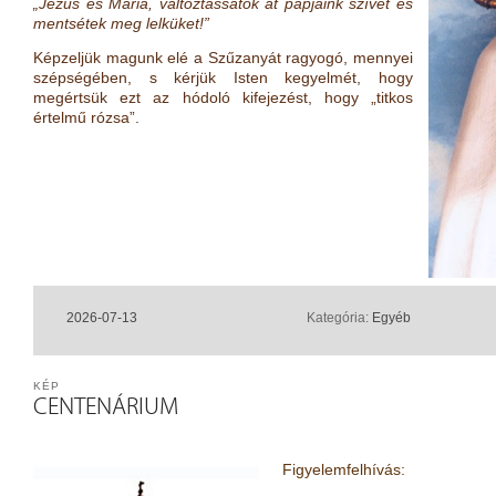
„Jézus és Mária, változtassátok át papjaink szívét és
mentsétek meg lelküket!”
Képzeljük magunk elé a Szűzanyát ragyogó, mennyei
szépségében, s kérjük Isten kegyelmét, hogy
megértsük ezt az hódoló kifejezést, hogy „titkos
értelmű rózsa”.
2026-07-13
Kategória:
Egyéb
KÉP
CENTENÁRIUM
Figyelemfelhívás: