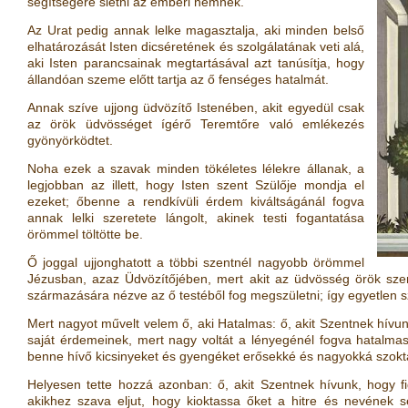
segítségére sietni az emberi nemnek.
Az Urat pedig annak lelke magasztalja, aki minden belső
elhatározását Isten dicséretének és szolgálatának veti alá,
aki Isten parancsainak megtartásával azt tanúsítja, hogy
állandóan szeme előtt tartja az ő fenséges hatalmát.
Annak szíve ujjong üdvözítő Istenében, akit egyedül csak
az örök üdvösséget ígérő Teremtőre való emlékezés
gyönyörködtet.
Noha ezek a szavak minden tökéletes lélekre állanak, a
legjobban az illett, hogy Isten szent Szülője mondja el
ezeket; őbenne a rendkívüli érdem kiváltságánál fogva
annak lelki szeretete lángolt, akinek testi fogantatása
örömmel töltötte be.
Ő joggal ujjonghatott a többi szentnél nagyobb örömmel
Jézusban, azaz Üdvözítőjében, mert akit az üdvösség örök szerz
származására nézve az ő testéből fog megszületni; így egyetlen sz
Mert nagyot művelt velem ő, aki Hatalmas: ő, akit Szentnek hívun
saját érdemeinek, mert nagy voltát a lényegénél fogva hatalmas
benne hívő kicsinyeket és gyengéket erősekké és nagyokká szokta
Helyesen tette hozzá azonban: ő, akit Szentnek hívunk, hogy fi
akikhez szava eljut, hogy kioktassa őket a hitre és nevének se