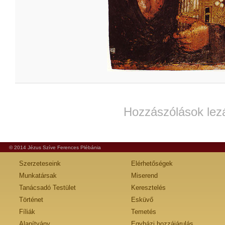
Hozzászólások lez
© 2014 Jézus Szíve Ferences Plébánia
Szerzeteseink
Elérhetőségek
Munkatársak
Miserend
Tanácsadó Testület
Keresztelés
Történet
Esküvő
Fíliák
Temetés
Alapítvány
Egyházi hozzájárulás