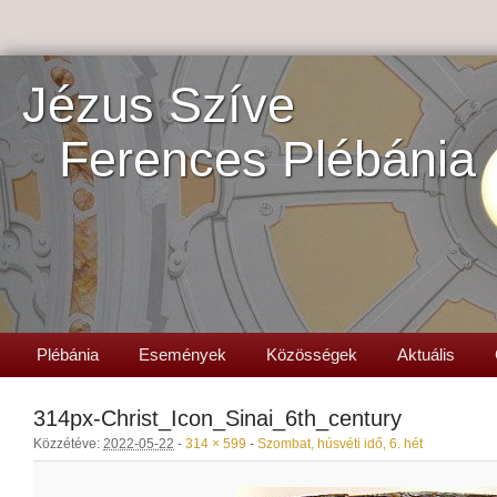
Jézus Szíve
Ferences Plébánia
Plébánia
Események
Közösségek
Aktuális
314px-Christ_Icon_Sinai_6th_century
Közzétéve:
2022-05-22
-
314 × 599
-
Szombat, húsvéti idő, 6. hét