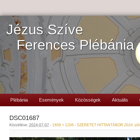
Jézus Szíve
Ferences Plébánia
Plébánia
Események
Közösségek
Aktuális
DSC01687
Közzétéve:
2024-07-07
-
1608 × 1206
-
SZERETET HITTANTÁBOR 2024. júliu