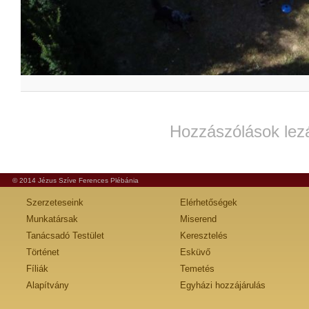
Hozzászólások lez
© 2014 Jézus Szíve Ferences Plébánia
Szerzeteseink
Elérhetőségek
Munkatársak
Miserend
Tanácsadó Testület
Keresztelés
Történet
Esküvő
Fíliák
Temetés
Alapítvány
Egyházi hozzájárulás