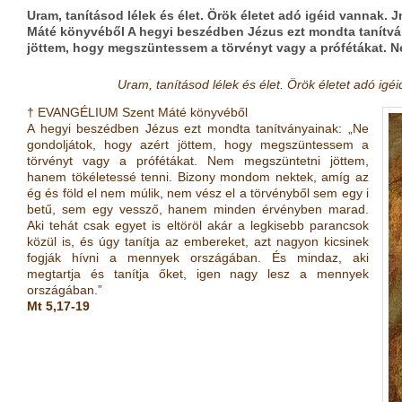
Uram, tanításod lélek és élet. Örök életet adó igéid vannak.
Máté könyvéből A hegyi beszédben Jézus ezt mondta tanítvá
jöttem, hogy megszüntessem a törvényt vagy a prófétákat. 
Uram, tanításod lélek és élet. Örök életet adó igé
† EVANGÉLIUM Szent Máté könyvéből
A hegyi beszédben Jézus ezt mondta tanítványainak: „Ne
gondoljátok, hogy azért jöttem, hogy megszüntessem a
törvényt vagy a prófétákat. Nem megszüntetni jöttem,
hanem tökéletessé tenni. Bizony mondom nektek, amíg az
ég és föld el nem múlik, nem vész el a törvényből sem egy i
betű, sem egy vessző, hanem minden érvényben marad.
Aki tehát csak egyet is eltöröl akár a legkisebb parancsok
közül is, és úgy tanítja az embereket, azt nagyon kicsinek
fogják hívni a mennyek országában. És mindaz, aki
megtartja és tanítja őket, igen nagy lesz a mennyek
országában.”
Mt 5,17-19