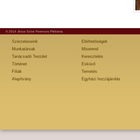
© 2014 Jézus Szíve Ferences Plébánia
Szerzeteseink
Elérhetőségek
Munkatársak
Miserend
Tanácsadó Testület
Keresztelés
Történet
Esküvő
Fíliák
Temetés
Alapítvány
Egyházi hozzájárulás