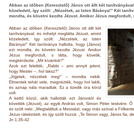
Abban az időben (Keresztelő) János ott állt két tanítványával
közeledett, így szólt: „Nézzétek, az Isten Báránya!” Két tanít
mondta, és követni kezdte Jézust. Amikor Jézus megfordult, 
Abban az időben (Keresztelő) János ott állt két
tanítványával, és mihelyt meglátta Jézust, amint
közeledett, így szólt: „Nézzétek, az Isten
Báránya!” Két tanítványa hallotta, hogy (János)
ezt mondta, és követni kezdte Jézust. Amikor
Jézus megfordult, s látta, hogy követik,
megkérdezte: „Mit kívántok?”
Azok ezt felelték; „Rabbi – ami annyit jelent,
hogy Mester –, hol laksz?”
„Jöjjetek, nézzétek meg!” – mondta nekik.
Elmentek tehát vele, megnézték, hogy hol lakik,
és aznap nála maradtak. Ez a tizedik óra körül
volt.
A kettő közül, akik hallották ezt Jánostól és
követték (Jézust), az egyik András volt, Simon Péter testvére. Ő 
és szólt neki: „Megtaláltuk a Messiást, vagy más szóval a Fölkentet
Jézus rátekintett, és így szólt hozzá: „Te Simon vagy, János fia, 
Jn 1,35-42