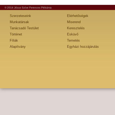
© 2014 Jézus Szíve Ferences Plébánia
Szerzeteseink
Elérhetőségek
Munkatársak
Miserend
Tanácsadó Testület
Keresztelés
Történet
Esküvő
Fíliák
Temetés
Alapítvány
Egyházi hozzájárulás