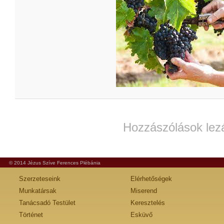
Hozzászólások lez
© 2014 Jézus Szíve Ferences Plébánia
Szerzeteseink
Elérhetőségek
Munkatársak
Miserend
Tanácsadó Testület
Keresztelés
Történet
Esküvő