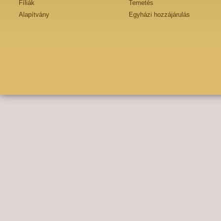
Fíliák
Temetés
Alapítvány
Egyházi hozzájárulás