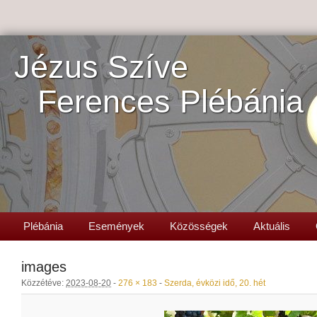
Jézus Szíve
Ferences Plébánia
Plébánia
Események
Közösségek
Aktuális
images
Közzétéve:
2023-08-20
-
276 × 183
-
Szerda, évközi idő, 20. hét