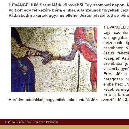
† EVANGÉLIUM Szent Márk könyvéből Egy szombati napon Jéz
Volt ott egy fél kezére béna ember. A farizeusok figyelték J
Vádaskodni akartak ugyanis ellene. Jézus felszólította a bén
† EVANGÉLIU
Egy szombat
zsinagógába.
farizeusok f
szombaton. Vá
Jézus felszó
középre!” Azt
szombaton jót
veszni hagyni
Erre Jézus
haragosan vé
emberhez: „Ny
kezét, és meg
Erre a fariz
Heródes-pártiakkal, hogy miként okozhatnák Jézus vesztét.
Mk 3,
© 2014 Jézus Szíve Ferences Plébánia