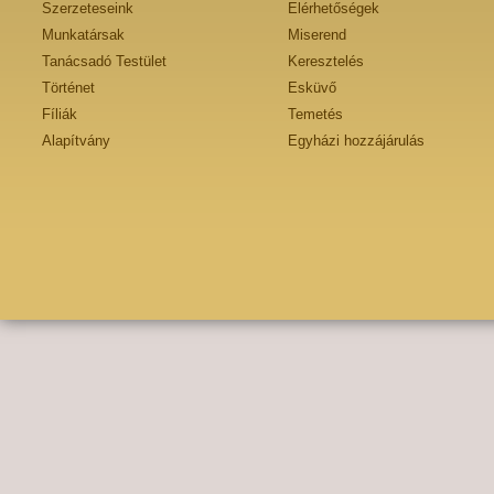
Szerzeteseink
Elérhetőségek
Munkatársak
Miserend
Tanácsadó Testület
Keresztelés
Történet
Esküvő
Fíliák
Temetés
Alapítvány
Egyházi hozzájárulás