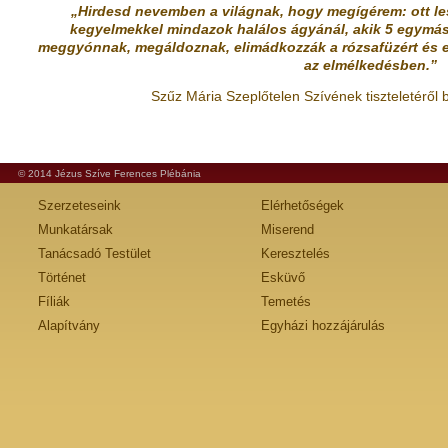
„Hirdesd nevemben a világnak, hogy megígérem: ott l
kegyelmekkel mindazok halálos ágyánál, akik 5 egymá
meggyónnak, megáldoznak, elimádkozzák a rózsafüzért és 
az elmélkedésben.”
Szűz Mária Szeplőtelen Szívének tiszteletéről
© 2014 Jézus Szíve Ferences Plébánia
Szerzeteseink
Elérhetőségek
Munkatársak
Miserend
Tanácsadó Testület
Keresztelés
Történet
Esküvő
Fíliák
Temetés
Alapítvány
Egyházi hozzájárulás