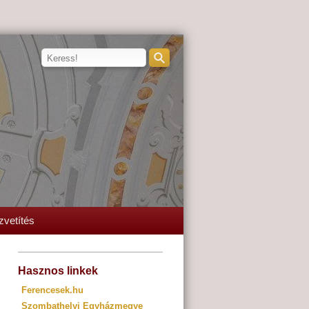
zvetítés
Hasznos linkek
Ferencesek.hu
Szombathelyi Egyházmegye