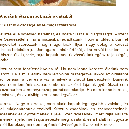
 András krétai püspök szónoklataiból
t Krisztus dicsősége és felmagasztaltatása
z űzte el a sötétség hatalmát, és hozta vissza a világosságot. A szent
re Szegezettel mi is a magasba ragadtatunk, hogy a földet a bűnnel
nnyeieket szerezzük meg magunknak. Ilyen nagy dolog a kereszt
y kincs birtokába jut. Jómagam – akár értékét, akár nevét tekintem – a
iszen általa, vele, rajta kaptuk meg üdvösségünk egész teljességét,
potba.
risztust sem feszítették volna rá. Ha nem lenne kereszt, életünk sem
ához. Ha a mi Életünk nem lett volna rászegezve, akkor az oldalából
g forrásai: a vér és a víz, amelyek a világot kiengesztelik. Bűneink
pve; nem lennénk szabad emberek, az élet fájának gyümölcsét sem
va számunkra a mennyország paradicsomkertje. Ha nem lenne kereszt,
isítve, és az alvilág sem lenne legyőzve.
kereszt. Nagy a kereszt, mert általa kaptuk legnagyobb javainkat, és
ll tulajdonítanunk ezekből Krisztus csodáinak és szenvedéseinek.
edésének és győzelmének a jele. Szenvedésének, mert rajta vállalta
mének is jele, mert rajta sebezte meg a sátánt, és a halált is itt győzte
 és a földkerekség minden népének üdvössége lett a szent kereszt.