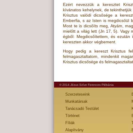
Ezért nevezzük a keresztet Kriszt
kívánatos kehelynek, de tekinthetjük
Krisztus valódi dicsősége a kere
Emberfia, s az Isten is megdicsőül 
Most te is dicsőíts meg, Atyám, ma
mielőtt a világ lett
(
Jn 17, 5
)
. Vagy 
égből: Megdicsőítettem, és ezután
kereszten akkor végbement.
Hogy pedig a kereszt Krisztus f
felmagasztaltatom, mindenkit ma
Krisztus dicsősége és felmagasztalta
© 2014 Jézus Szíve Ferences Plébánia
Szerzeteseink
Munkatársak
Tanácsadó Testület
Történet
Fíliák
Alapítvány