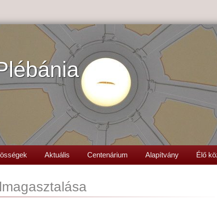
Plébánia
össégek
Aktuális
Centenárium
Alapítvány
Élő kö
elmagasztalása