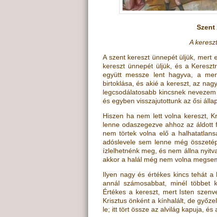
Szent
A keresz
A szent kereszt ünnepét üljük, mert e
kereszt ünnepét üljük, és a Kereszt
együtt messze lent hagyva, a me
birtoklása, és akié a kereszt, az nag
legcsodálatosabb kincsnek nevezem h
és egyben visszajutottunk az ősi álla
Hiszen ha nem lett volna kereszt, K
lenne odaszegezve ahhoz az áldott f
nem törtek volna elő a halhatatlansá
adóslevele sem lenne még összeté
ízlelhetnénk meg, és nem állna nyit
akkor a halál még nem volna megsemm
Ilyen nagy és értékes kincs tehát a 
annál számosabbat, minél többet ke
Értékes a kereszt, mert Isten szenv
Krisztus önként a kínhalált, de győzel
le; itt tört össze az alvilág kapuja,