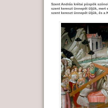
Szent András krétai püspök szónok
szent kereszt ünnepét üljük, mert 
szent kereszt ünnepét üljük, és a 