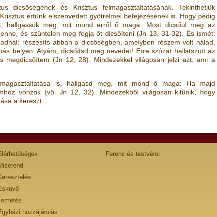
us dicsőségének és Krisztus felmagasztaltatásának. Tekinthetjük
 Krisztus értünk elszenvedett gyötrelmei befejezésének is. Hogy pedig
szt, hallgassuk meg, mit mond erről ő maga: Most dicsőül meg az
benne, és szüntelen meg fogja őt dicsőíteni
(
Jn 13, 31-32
)
. És ismét:
gadnál: részesíts abban a dicsőségben, amelyben részem volt nálad,
más helyen: Atyám, dicsőítsd meg nevedet! Erre szózat hallatszott az
 is megdicsőítem
(
Jn 12, 28
)
. Mindezekkel világosan jelzi azt, ami a
elmagasztaltatása is, hallgasd meg, mit mond ő maga: Ha majd
gamhoz vonzok
(vö.
Jn 12, 32
)
. Mindezekből világosan kitűnik, hogy
tása a kereszt
.
Elérhetőségek
Ferenc és testvérei
Miserend
Keresztelés
Esküvő
Temetés
Egyházi hozzájárulás