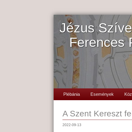
Jézus Szíve
Ferences 
Plébánia
Események
Köz
A Szent Kereszt f
2022-09-13