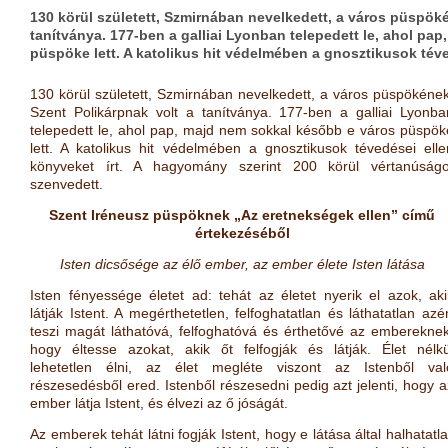
130 körül született, Szmirnában nevelkedett, a város püspöké
tanítványa. 177-ben a galliai Lyonban telepedett le, ahol pa
püspöke lett. A katolikus hit védelmében a gnosztikusok téve
130 körül született, Szmirnában nevelkedett, a város püspökének
Szent Polikárpnak volt a tanítványa. 177-ben a galliai Lyonba
telepedett le, ahol pap, majd nem sokkal később e város püspök
lett. A katolikus hit védelmében a gnosztikusok tévedései elle
könyveket írt. A hagyomány szerint 200 körül vértanúságo
szenvedett.
Szent Iréneusz püspöknek „Az eretnekségek ellen” című
értekezéséből
Isten dicsősége az élő ember, az ember élete Isten látása
Isten fényessége életet ad: tehát az életet nyerik el azok, aki
látják Istent. A megérthetetlen, felfoghatatlan és láthatatlan azér
teszi magát láthatóvá, felfoghatóvá és érthetővé az embereknek
hogy éltesse azokat, akik őt felfogják és látják. Élet nélkü
lehetetlen élni, az élet megléte viszont az Istenből val
részesedésből ered. Istenből részesedni pedig azt jelenti, hogy a
ember látja Istent, és élvezi az ő jóságát.
Az emberek tehát látni fogják Istent, hogy e látása által halhatatl