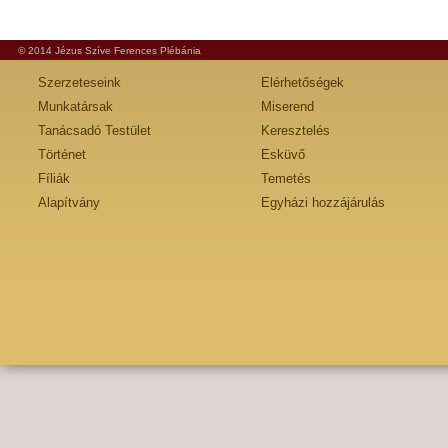
© 2014 Jézus Szíve Ferences Plébánia
Szerzeteseink
Elérhetőségek
Munkatársak
Miserend
Tanácsadó Testület
Keresztelés
Történet
Esküvő
Fíliák
Temetés
Alapítvány
Egyházi hozzájárulás