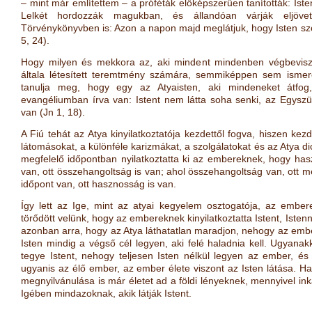
– mint már említettem – a próféták előképszerűen tanították: Iste
Lelkét hordozzák magukban, és állandóan várják eljöv
Törvénykönyvben is: Azon a napon majd meglátjuk, hogy Isten sz
5, 24
)
.
Hogy milyen és mekkora az, aki mindent mindenben végbevisz, 
általa létesített teremtmény számára, semmiképpen sem ismere
tanulja meg, hogy egy az Atyaisten, aki mindeneket átfo
evangéliumban írva van: Istent nem látta soha senki, az Egyszülöt
van
(
Jn 1, 18
)
.
A Fiú tehát az Atya kinyilatkoztatója kezdettől fogva, hiszen kezd
látomásokat, a különféle karizmákat, a szolgálatokat és az Atya 
megfelelő időpontban nyilatkoztatta ki az embereknek, hogy has
van, ott összehangoltság is van; ahol összehangoltság van, ott me
időpont van, ott hasznosság is van.
Így lett az Ige, mint az atyai kegyelem osztogatója, az emb
törődött velünk, hogy az embereknek kinyilatkoztatta Istent, Istenn
azonban arra, hogy az Atya láthatatlan maradjon, nehogy az emb
Isten mindig a végső cél legyen, aki felé haladnia kell. Ugyanak
tegye Istent, nehogy teljesen Isten nélkül legyen az ember, és
ugyanis az élő ember, az ember élete viszont az Isten látása. 
megnyilvánulása is már életet ad a földi lényeknek, mennyivel ink
Igében mindazoknak, akik látják Istent.