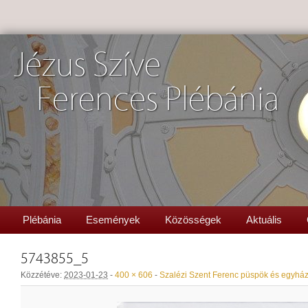
Jézus Szíve
Ferences Plébánia
Plébánia
Események
Közösségek
Aktuális
5743855_5
Közzétéve:
2023-01-23
-
400 × 606
-
Szalézi Szent Ferenc püspök és egyház