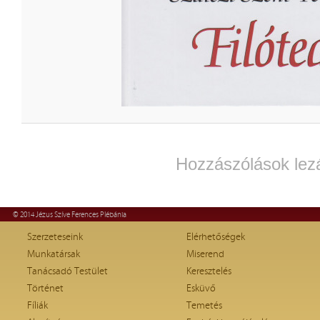
Hozzászólások lez
© 2014 Jézus Szíve Ferences Plébánia
Szerzeteseink
Elérhetőségek
Munkatársak
Miserend
Tanácsadó Testület
Keresztelés
Történet
Esküvő
Fíliák
Temetés