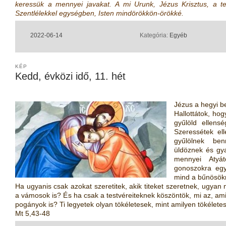
keressük a mennyei javakat. A mi Urunk, Jézus Krisztus, a te 
Szentlélekkel egységben, Isten mindörökkön-örökké.
2022-06-14
Kategória:
Egyéb
KÉP
Kedd, évközi idő, 11. hét
Jézus a hegyi b
Hallottátok, ho
gyűlöld ellens
Szeressétek ell
gyűlölnek ben
üldöznek és gya
mennyei Atyát
gonoszokra egy
mind a bűnösök
Ha ugyanis csak azokat szeretitek, akik titeket szeretnek, ugyan
a vámosok is? És ha csak a testvéreiteknek köszöntök, mi az, am
pogányok is? Ti legyetek olyan tökéletesek, mint amilyen tökéletes
Mt 5,43-48