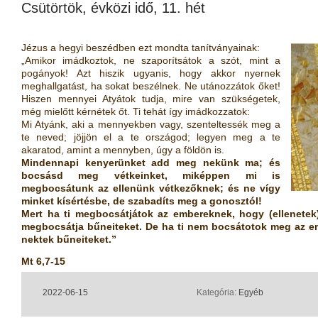
Csütörtök, évközi idő, 11. hét
Jézus a hegyi beszédben ezt mondta tanítványainak:
„Amikor imádkoztok, ne szaporítsátok a szót, mint a
pogányok! Azt hiszik ugyanis, hogy akkor nyernek
meghallgatást, ha sokat beszélnek. Ne utánozzátok őket!
Hiszen mennyei Atyátok tudja, mire van szükségetek,
még mielőtt kérnétek őt. Ti tehát így imádkozzatok:
Mi Atyánk, aki a mennyekben vagy, szenteltessék meg a
te neved; jöjjön el a te országod; legyen meg a te
akaratod, amint a mennyben, úgy a földön is.
Mindennapi kenyerünket add meg nekünk ma; és
bocsásd meg vétkeinket, miképpen mi is
megbocsátunk az ellenünk vétkezőknek; és ne vígy
minket kísértésbe, de szabadíts meg a gonosztól!
Mert ha ti megbocsátjátok az embereknek, hogy (ellenetek)
megbocsátja bűneiteket. De ha ti nem bocsátotok meg az 
nektek bűneiteket.”
Mt 6,7-15
2022-06-15
Kategória:
Egyéb