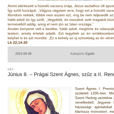
Amint elérkezett a húsvéti vacsora órája, Jézus asztalhoz ült apost
Így szólt hozzájuk: „Vágyva vágytam arra, hogy ezt a húsvéti vacs
Mondom nektek, többé nem eszem ezt, míg be nem teljesedik az I
hálát adott és így szólt: „Vegyétek, és osszátok szét magatok k
terméséből addig, amíg el nem jön az Isten országa.”
Azután kenyeret vett a kezébe, hálát adott, megtörte és odanyújt
testem, amely értetek adatik. Ezt tegyétek az én emlékezete
kelyhet is és azt mondta: „Ez a kehely az új szövetség az én vérem
Lk 22,14-20
2022-06-08
Kategória:
Egyéb
KÉP
Június 8. – Prágai Szent Ágnes, szűz a II. Ren
Szent Ágnes I. Premiz
született 1205-ben. Mi
Szent Hedvig vezetése al
nevelkedett. Jegyese
házassági ajánlatokat
klarissza monostort, m