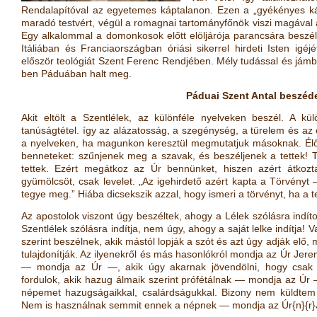
Rendalapítóval az egyetemes káptalanon. Ezen a „gyékényes ká
maradó testvért, végül a romagnai tartományfőnök viszi magával 
Egy alkalommal a domonkosok előtt elöljárója parancsára beszélni
Itáliában és Franciaországban óriási sikerrel hirdeti Isten igé
először teológiát Szent Ferenc Rendjében. Mély tudással és jámbor
ben Páduában halt meg.
Páduai Szent Antal beszéd
Akit eltölt a Szentlélek, az különféle nyelveken beszél. A külö
tanúságtétel. így az alázatosság, a szegénység, a türelem és a
a nyelveken, ha magunkon keresztül megmutatjuk másoknak. Élő 
benneteket: szűnjenek meg a szavak, és beszéljenek a tettek! 
tettek. Ezért megátkoz az Úr bennünket, hiszen azért átkozt
gyümölcsöt, csak levelet. „Az igehirdető azért kapta a Törvényt 
tegye meg.” Hiába dicsekszik azzal, hogy ismeri a törvényt, ha a tet
Az apostolok viszont úgy beszéltek, ahogy a Lélek szólásra indíto
Szentlélek szólásra indítja, nem úgy, ahogy a saját lelke indítja! 
szerint beszélnek, akik mástól lopják a szót és azt úgy adják elő,
tulajdonítják. Az ilyenekről és más hasonlókról mondja az Úr Jerem
— mondja az Úr —, akik úgy akarnak jövendölni, hogy csak a
fordulok, akik hazug álmaik szerint prófétálnak — mondja az Úr —,
népemet hazugságaikkal, csalárdságukkal. Bizony nem küldtem
Nem is használnak semmit ennek a népnek — mondja az Úr{n}{r}Je