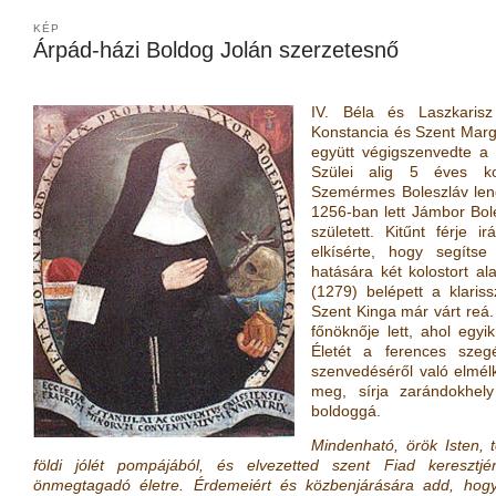
KÉP
Árpád-házi Boldog Jolán szerzetesnő
IV. Béla és Laszkaris
Konstancia és Szent Margit
együtt végigszenvedte a 
Szülei alig 5 éves ko
Szemérmes Boleszláv leng
1256-ban lett Jámbor Bol
született. Kitűnt férje i
elkísérte, hogy segíts
hatására két kolostort ala
(1279) belépett a klaris
Szent Kinga már várt reá. 
főnöknője lett, ahol egyik
Életét a ferences szeg
szenvedéséről való elmélk
meg, sírja zarándokhel
boldoggá.
Mindenható, örök Isten, 
földi jólét pompájából, és elvezetted szent Fiad kereszt
önmegtagadó életre. Érdemeiért és közbenjárására add, hogy 