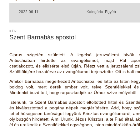
2022-06-11
Kategória:
Egyéb
KÉP
Szent Barnabás apostol
Ciprus szigetén született. A legelső jeruzsálemi hívők e
Antiochiában hirdette az evangéliumot, majd Pál apos
csatlakozott, és elkísérte első útján. Részt vett a jeruzsálemi zs
Szülőföldjére hazatérve az evangéliumot terjesztette. Ott is halt m
Amikor Barnabás megérkezett Antiochiába, és látta az Isten keg
boldog volt, mert derék ember volt, telve Szentlélekkel és h
Mindenkit buzdított, hogy ragaszkodjék az Úrhoz szíve mélyéből.
Istenünk, te Szent Barnabás apostolt eltöltötted hittel és Szentlé
és kiválasztottad a pogány népek megtérítésére. Add, hogy szó
tettel hűségesen tanúságot tegyünk Krisztus evangéliumáról, am
oly buzgón hirdetett. A mi Urunk, Jézus Krisztus, a te Fiad által, ak
él és uralkodik a Szentlélekkel egységben, Isten mindörökkön-örö