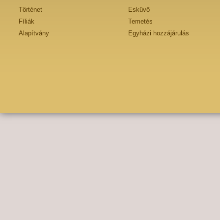
Történet
Esküvő
Fíliák
Temetés
Alapítvány
Egyházi hozzájárulás