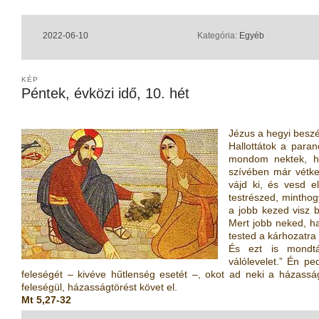
2022-06-10
Kategória:
Egyéb
KÉP
Péntek, évközi idő, 10. hét
Jézus a hegyi beszé
Hallottátok a paran
mondom nektek, h
szívében már vétke
vájd ki, és vesd 
testrészed, minthog
a jobb kezed visz 
Mert jobb neked, h
tested a kárhozatra
És ezt is mondták
válólevelet.” Én p
feleségét – kivéve hűtlenség esetét –, okot ad neki a házasság
feleségül, házasságtörést követ el.
Mt 5,27-32