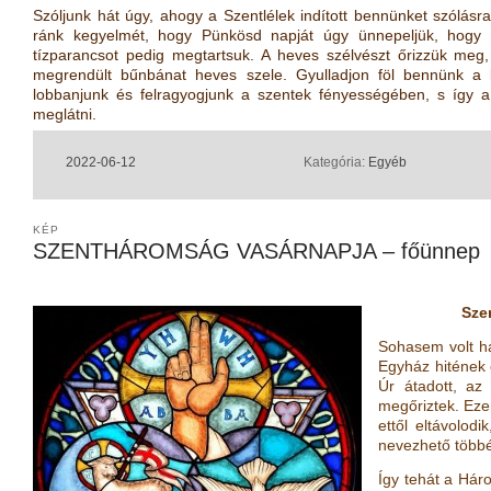
Szóljunk hát úgy, ahogy a Szentlélek indított bennünket szólásra.
ránk kegyelmét, hogy Pünkösd napját úgy ünnepeljük, hogy 
tízparancsot pedig megtartsuk. A heves szélvészt őrizzük meg, 
megrendült bűnbánat heves szele. Gyulladjon föl bennünk a 
lobbanjunk és felragyogjunk a szentek fényességében, s így 
meglátni.
2022-06-12
Kategória:
Egyéb
KÉP
SZENTHÁROMSÁG VASÁRNAPJA – főünnep
Sze
Sohasem volt ha
Egyház hitének é
Úr átadott, az
megőriztek. Eze
ettől eltávolod
nevezhető több
Így tehát a Hár