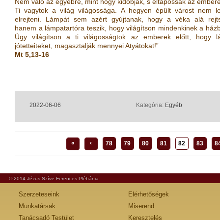
Nem való az egyébre, mint hogy kidobják, s eltapossák az embere
Ti vagytok a világ világossága. A hegyen épült várost nem l
elrejteni. Lámpát sem azért gyújtanak, hogy a véka alá rejt
hanem a lámpatartóra teszik, hogy világítson mindenkinek a ház
Úgy világítson a ti világosságtok az emberek előtt, hogy l
jótetteiteket, magasztalják mennyei Atyátokat!”
Mt 5,13-16
2022-06-06
Kategória:
Egyéb
«
‹
78
79
80
81
82
83
8
© 2014 Jézus Szíve Ferences Plébánia
Szerzeteseink
Elérhetőségek
Munkatársak
Miserend
Tanácsadó Testület
Keresztelés