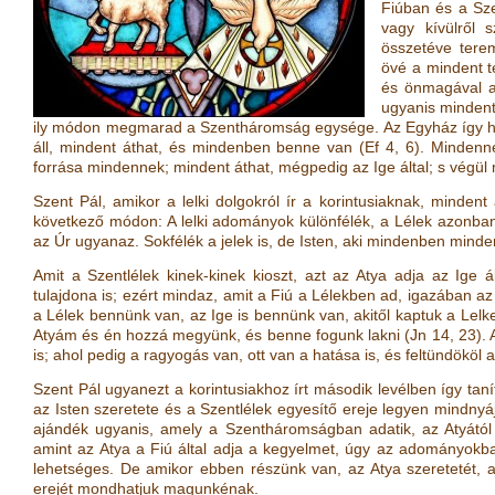
Fiúban és a Sz
vagy kívülről 
összetéve tere
övé a mindent t
és önmagával a
ugyanis mindent 
ily módon megmarad a Szentháromság egysége. Az Egyház így hird
áll, mindent áthat, és mindenben benne van
(
Ef 4, 6
)
. Mindenne
forrása mindennek; mindent áthat, mégpedig az Ige által; s végü
Szent Pál, amikor a lelki dolgokról ír a korintusiaknak, mindent
következő módon: A lelki adományok különfélék, a Lélek azonban 
az Úr ugyanaz. Sokfélék a jelek is, de Isten, aki mindenben mind
Amit a Szentlélek kinek-kinek kioszt, azt az Atya adja az Ige 
tulajdona is; ezért mindaz, amit a Fiú a Lélekben ad, igazában 
a Lélek bennünk van, az Ige is bennünk van, akitől kaptuk a Lelket,
Atyám és én hozzá megyünk, és benne fogunk lakni
(
Jn 14, 23
)
.
is; ahol pedig a ragyogás van, ott van a hatása is, és feltündököl
Szent Pál ugyanezt a korintusiakhoz írt második levélben így taní
az Isten szeretete és a Szentlélek egyesítő ereje legyen mindnyá
ajándék ugyanis, amely a Szentháromságban adatik, az Atyától a
amint az Atya a Fiú által adja a kegyelmet, úgy az adományokb
lehetséges. De amikor ebben részünk van, az Atya szeretetét, a
erejét mondhatjuk magunkénak.