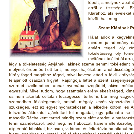
lépett, s melynek apátn
erről a tisztségről. E
Klárához, aki leveleket 
között halt meg.
Szent Klárának Pr
Hálát adok a kegyelmek
minden jó adomány és
amiért téged oly cí
tökéletesség oly tömé
méltónak találtattál arr
légy a tökéletesség Atyjának, akinek szeme semmi tökéletlent n
melynek érdeméért ott fent, mennyei hajlékában, ahol dicsőségtő
Király fogad magához téged, mivel keveselletted a földi királys
felajánlott császári frigyet. Rajongója lettél a szent szegénys
szeretet szellemében annak nyomába szegődtél, akivel méltóna
egyesülni. Mivel tudom, hogy számtalan erény ékesít téged, kímél
és nem akarlak céltalan fecsegessél terhelni, bár meg vagyo
szemedben fölöslegesnek, amiből mégoly kevés vigasztalás 
szükséges, ezt az egyet nyomatékosan a lelkedre kötöm, és Az 
tetszetős áldozatul ajánlottad fel magadat, egy pillanatra se 
második Ráchelként tartsd mindig szem előtt eredeti elhatározásoda
tenni szándékozol, tedd meg, ne habozzál, hanem ellenkezőleg: 
alig érintő lábakkal, biztosan, vidáman és feltartóztathatatlanul h
higgy, senkiben se bízzál, aki el akar téríteni szándékodtól és a