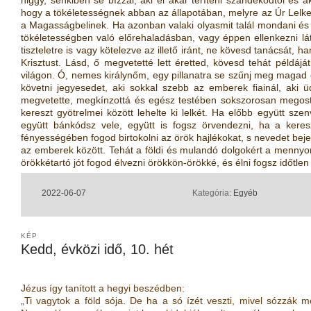
hogy a tökéletességnek abban az állapotában, melyre az Úr Lelke h
a Magasságbelinek. Ha azonban valaki olyasmit talál mondani és 
tökéletességben való előrehaladásban, vagy éppen ellenkezni lát
tiszteletre is vagy kötelezve az illető iránt, ne kövesd tanácsát,
Krisztust. Lásd, ő megvetetté lett éretted, kövesd tehát példájá
világon. Ó, nemes királynőm, egy pillanatra se szűnj meg magad e
követni jegyesedet, aki sokkal szebb az emberek fiainál, aki 
megvetette, megkínzottá és egész testében sokszorosan megosto
kereszt gyötrelmei között lehelte ki lelkét. Ha előbb együtt szen
együtt bánkódsz vele, együtt is fogsz örvendezni, ha a keres
fényességében fogod birtokolni az örök hajlékokat, s nevedet beje
az emberek között. Tehát a földi és mulandó dolgokért a mennyo
örökkétartó jót fogod élvezni örökkön-örökké, és élni fogsz időtlen 
2022-06-07
Kategória:
Egyéb
KÉP
Kedd, évközi idő, 10. hét
Jézus így tanított a hegyi beszédben:
„Ti vagytok a föld sója. De ha a só ízét veszti, mivel sózzák 