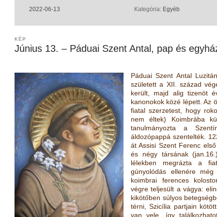
2022-06-13
Kategória:
Egyéb
KÉP
Június 13. – Páduai Szent Antal, pap és egyház
Páduai Szent Antal Luzitá
született a XII. század vég
került, majd alig tizenöt
kanonokok közé lépett. Az
fiatal szerzetest, hogy rok
nem éltek) Koimbrába kül
tanulmányozta a Szentí
áldozópappá szentelték. 1
át Assisi Szent Ferenc első
és négy társának (jan.16.
lélekben megrázta a fia
gúnyolódás ellenére még 
koimbrai ferences kolosto
végre teljesült a vágya: el
kikötőben súlyos betegségbe
térni, Szicília partjain kötö
van vele. így találkozhat