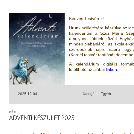
Kedves Testvérek!
Urunk születésére készülve az ide
kalendárium a Szűz Mária Szep
amelyben többek között Egyház
minden plébániáról, az iskolalelk
szerepelnek napról napra egy-e
(Kornél testvér tanítását december
A kalendárium digitális form
letölthető az alábbi
linken.
2025-12-04
Kategória:
Egyéb
KÉP
ADVENTI KÉSZÜLET 2025.