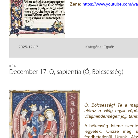
Zene:
https://www.youtube.com/w
2025-12-17
Kategória:
Egyéb
KÉP
December 17. O, sapientia (Ó, Bölcsesség)
Ó, Bölcsesség! Te a magas
elérsz a világ egyik vég
világmindenséget: jöjj, tan
A békesség Istene szente
legyetek. Őrizze meg sz
feddhetetlenül Urunk, Jéz