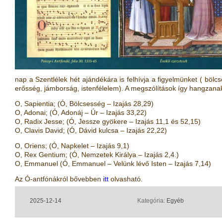
nap a Szentlélek hét ajándékára is felhívja a figyelmünket ( bölcs
erősség, jámborság, istenfélelem). A megszólítások így hangzana
O,
S
apientia; (Ó, Bölcsesség – Izajás 28,29)
O,
A
donai; (Ó, Adonáj – Úr – Izajás 33,22)
O,
R
adix Jesse; (Ó, Jessze gyökere – Izajás 11,1 és 52,15)
O,
C
lavis David; (Ó, Dávid kulcsa – Izajás 22,22)
O,
O
riens; (Ó, Napkelet – Izajás 9,1)
O,
R
ex Gentium; (Ó, Nemzetek Királya – Izajás 2,4.)
O,
E
mmanuel (Ó, Emmanuel – Velünk lévő Isten – Izajás 7,14)
Az Ó-antfónákról bővebben
itt
olvasható.
2025-12-14
Kategória:
Egyéb