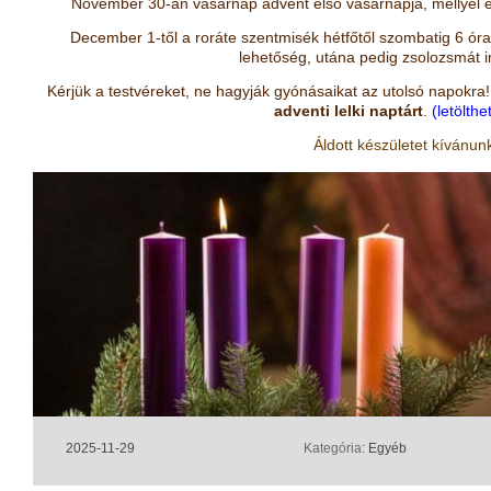
November 30-án vasárnap advent első vasárnapja, mellyel e
December 1-től a roráte szentmisék hétfőtől szombatig 6 ór
lehetőség, utána pedig zsolozsmát 
Kérjük a testvéreket, ne hagyják gyónásaikat az utolsó napokra! 
adventi lelki naptárt
.
(letölthe
Áldott készületet kívánun
2025-11-29
Kategória:
Egyéb