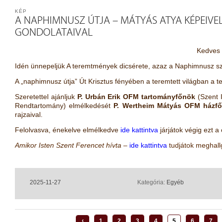
KÉP
A NAPHIMNUSZ ÚTJA – MÁTYÁS ATYA KÉPEIVEL
GONDOLATAIVAL
Kedves 
Idén ünnepeljük A teremtmények dicsérete, azaz a Naphimnusz szü
A „naphimnusz útja” Út Krisztus fényében a teremtett világban a te
Szeretettel ajánljuk
P. Urbán Erik OFM tartományfőnök
(Szent I
Rendtartomány) elmélkedését
P. Wertheim Mátyás OFM házf
rajzaival.
Felolvasva, énekelve elmélkedve
ide kattintva
járjátok végig ezt a 
Amikor Isten Szent Ferencet hívta
–
ide kattintva
tudjátok meghallg
2025-11-27
Kategória:
Egyéb
‹
1
2
3
4
5
6
7