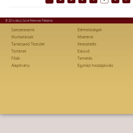
© 2014 Jézus Szíve Ferences Plébánia
Szerzeteseink
Elérhetőségek
Munkatársak
Miserend
Tanácsadó Testület
Keresztelés
Történet
Esküvő
Fíliák
Temetés
Alapítvány
Egyházi hozzájárulás