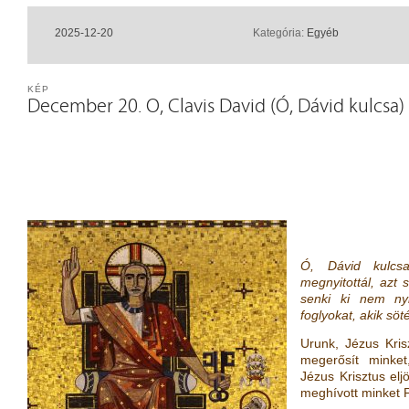
2025-12-20
Kategória:
Egyéb
KÉP
December 20. O, Clavis David (Ó, Dávid kulcsa)
Ó, Dávid kulcsa
megnyitottál, azt 
senki ki nem nyi
foglyokat, akik sö
Urunk, Jézus Kris
megerősít minket
Jézus Krisztus elj
meghívott minket 