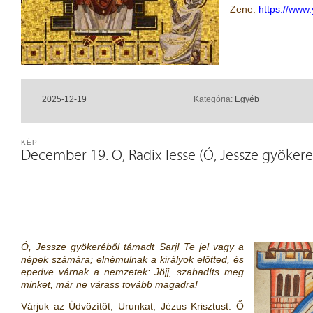
Zene:
https://www
2025-12-19
Kategória:
Egyéb
KÉP
December 19. O, Radix Iesse (Ó, Jessze gyökere
Ó, Jessze gyökeréből támadt Sarj! Te jel vagy a
népek számára; elnémulnak a királyok előtted, és
epedve várnak a nemzetek: Jöjj, szabadíts meg
minket, már ne várass tovább magadra!
Várjuk az Üdvözítőt, Urunkat, Jézus Krisztust. Ő