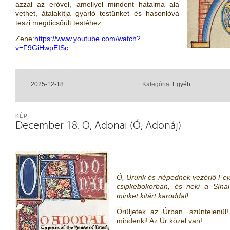
azzal az erővel, amellyel mindent hatalma alá
vethet, átalakítja gyarló testünket és hasonlóvá
teszi megdicsőült testéhez.
Zene:
https://www.youtube.com/watch?
v=F9GiHwpEISc
2025-12-18
Kategória:
Egyéb
KÉP
December 18. O, Adonai (Ó, Adonáj)
Ó, Urunk és népednek vezérlő Fej
csipkebokorban, és neki a Sínai-
minket kitárt karoddal!
Örüljetek az Úrban, szüntelenü
mindenki! Az Úr közel van!