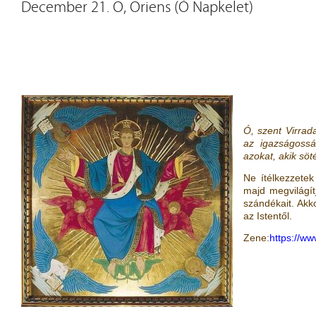
December 21. O, Oriens (Ó Napkelet)
Ó, szent Virrad
az igazságossá
azokat, akik sö
Ne ítélkezzete
majd megvilágítj
szándékait. Akk
az Istentől.
Zene:
https://