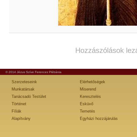
Hozzászólások lez
© 2014 Jézus Szíve Ferences Plébánia
Szerzeteseink
Elérhetőségek
Munkatársak
Miserend
Tanácsadó Testület
Keresztelés
Történet
Esküvő
Fíliák
Temetés
Alapítvány
Egyházi hozzájárulás