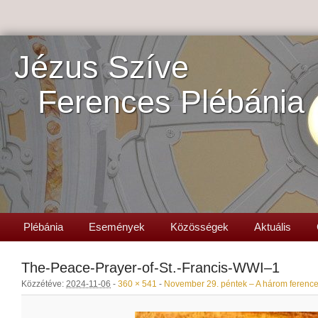
Jézus Szíve
Ferences Plébánia
Plébánia
Események
Közösségek
Aktuális
The-Peace-Prayer-of-St.-Francis-WWI–1
Közzétéve:
2024-11-06
-
360 × 541
-
November 29. péntek – A három ference