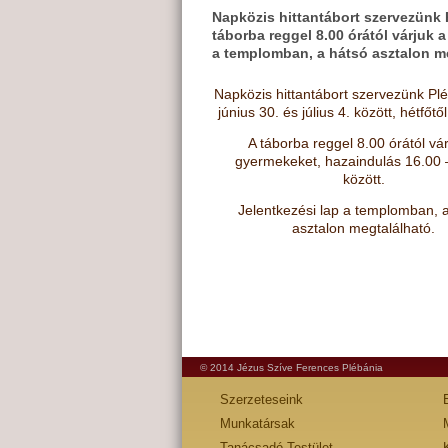
Napközis hittantábort szervezünk P
táborba reggel 8.00 órától várjuk 
a templomban, a hátsó asztalon 
Napközis hittantábort szervezünk Pl
június 30. és július 4. között, hétfőtő
A táborba reggel 8.00 órától vár
gyermekeket, hazaindulás 16.00 
között.
Jelentkezési lap a templomban, 
asztalon megtalálható.
© 2014 Jézus Szíve Ferences Plébánia
Szerzeteseink
Munkatársak
Tanácsadó Testület