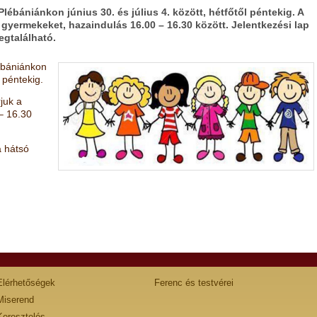
lébániánkon június 30. és július 4. között, hétfőtől péntekig. A
a gyermekeket, hazaindulás 16.00 – 16.30 között. Jelentkezési lap
megtalálható.
ébániánkon
l péntekig.
juk a
– 16.30
a hátsó
Elérhetőségek
Ferenc és testvérei
Miserend
Keresztelés