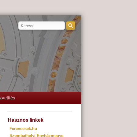
zvetítés
Hasznos linkek
Ferencesek.hu
Szombathelyi Egyházmegye