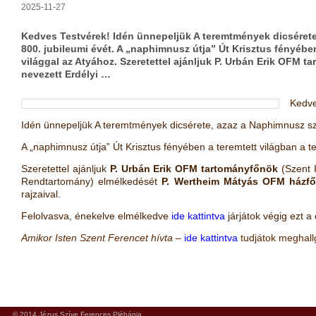
2025-11-27
Kedves Testvérek! Idén ünnepeljük A teremtmények dicséret
800. jubileumi évét. A „naphimnusz útja” Út Krisztus fényében
világgal az Atyához. Szeretettel ajánljuk P. Urbán Erik OFM t
nevezett Erdélyi …
Kedve
Idén ünnepeljük A teremtmények dicsérete, azaz a Naphimnusz szü
A „naphimnusz útja” Út Krisztus fényében a teremtett világban a te
Szeretettel ajánljuk
P. Urbán Erik OFM tartományfőnök
(Szent I
Rendtartomány) elmélkedését
P. Wertheim Mátyás OFM házf
rajzaival.
Felolvasva, énekelve elmélkedve
ide kattintva
járjátok végig ezt a 
Amikor Isten Szent Ferencet hívta
–
ide kattintva
tudjátok meghallg
© 2014 Jézus Szíve Ferences Plébánia