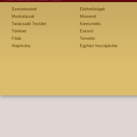
Szerzeteseink
Elérhetőségek
Munkatársak
Miserend
Tanácsadó Testület
Keresztelés
Történet
Esküvő
Fíliák
Temetés
Alapítvány
Egyházi hozzájárulás