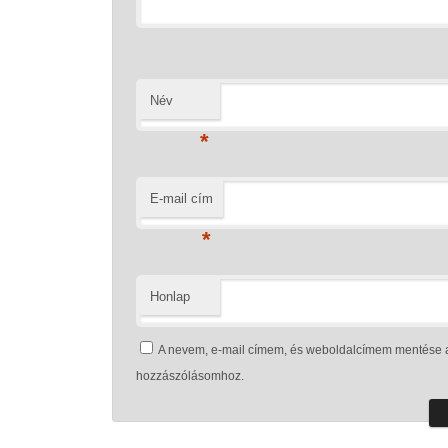
Név
*
E-mail cím
*
Honlap
A nevem, e-mail címem, és weboldalcímem mentése 
hozzászólásomhoz.