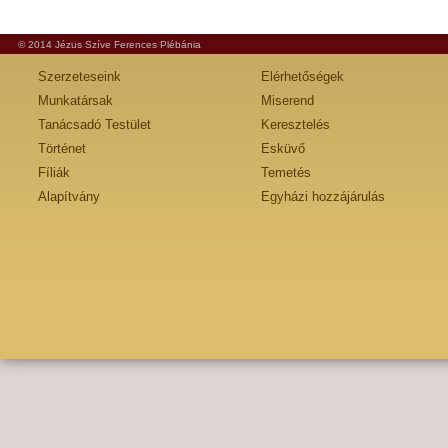
© 2014 Jézus Szíve Ferences Plébánia
Szerzeteseink
Elérhetőségek
Munkatársak
Miserend
Tanácsadó Testület
Keresztelés
Történet
Esküvő
Fíliák
Temetés
Alapítvány
Egyházi hozzájárulás