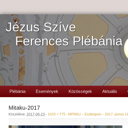
Jézus Szíve
Ferences Plébánia
Plébánia
Események
Közösségek
Aktuális
Mitaku-2017
Közzétéve:
2017-06-23
-
1033 × 775
-
MITAKU – Esztergom – 2017. június 1