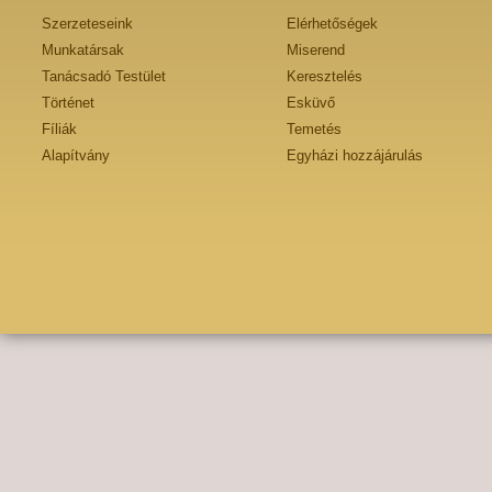
Szerzeteseink
Elérhetőségek
Munkatársak
Miserend
Tanácsadó Testület
Keresztelés
Történet
Esküvő
Fíliák
Temetés
Alapítvány
Egyházi hozzájárulás