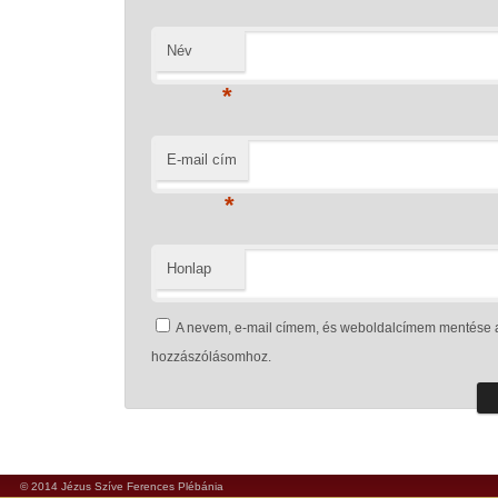
Név
*
E-mail cím
*
Honlap
A nevem, e-mail címem, és weboldalcímem mentése 
hozzászólásomhoz.
© 2014 Jézus Szíve Ferences Plébánia