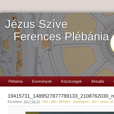
Jézus Szíve
Ferences Plébánia
Plébánia
Események
Közösségek
Aktuális
19415731_1489527877789133_2108762030_n
Közzétéve:
2017-06-23
-
540 × 960
-
MITAKU – Esztergom – 2017. június 18-