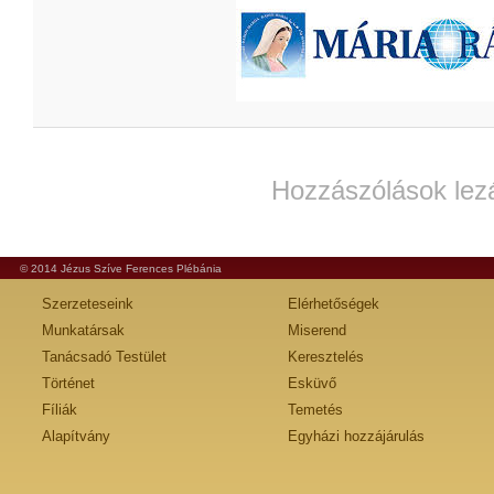
Hozzászólások lez
© 2014 Jézus Szíve Ferences Plébánia
Szerzeteseink
Elérhetőségek
Munkatársak
Miserend
Tanácsadó Testület
Keresztelés
Történet
Esküvő
Fíliák
Temetés
Alapítvány
Egyházi hozzájárulás