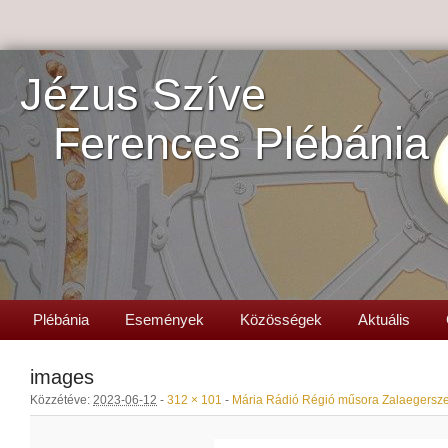
Jézus Szíve
Ferences Plébánia
Plébánia
Események
Közösségek
Aktuális
images
Közzétéve:
2023-06-12
-
312 × 101
-
Mária Rádió Régió műsora Zalaegerszeg