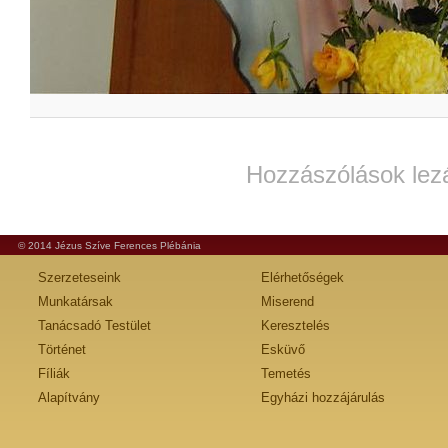
Hozzászólások lez
© 2014 Jézus Szíve Ferences Plébánia
Szerzeteseink
Elérhetőségek
Munkatársak
Miserend
Tanácsadó Testület
Keresztelés
Történet
Esküvő
Fíliák
Temetés
Alapítvány
Egyházi hozzájárulás