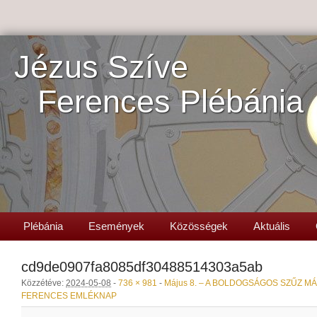
Jézus Szíve
Ferences Plébánia
Plébánia
Események
Közösségek
Aktuális
cd9de0907fa8085df30488514303a5ab
Közzétéve:
2024-05-08
-
736 × 981
-
Május 8. – A BOLDOGSÁGOS SZŰZ M
FERENCES EMLÉKNAP