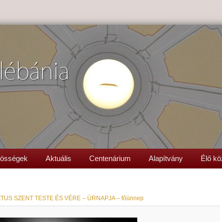
lébánia
össégek
Aktuális
Centenárium
Alapítvány
Élő kö
TUS SZENT TESTE ÉS VÉRE – ÚRNAPJA – főünnep