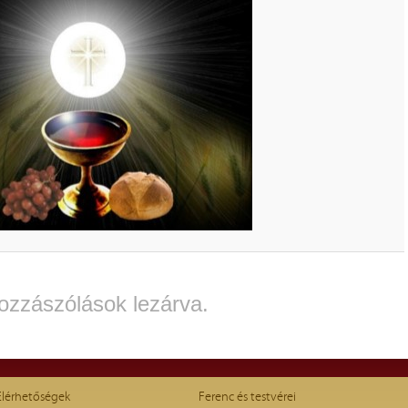
ozzászólások lezárva.
Elérhetőségek
Ferenc és testvérei