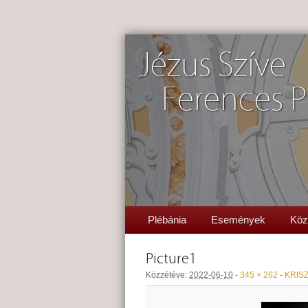
Jézus Szíve
Ferences P
Plébánia
Események
Köz
Picture1
Közzétéve:
2022-06-10
-
345 × 262
-
KRISZ