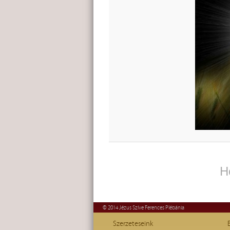
H
© 2014 Jézus Szíve Ferences Plébánia
Szerzeteseink