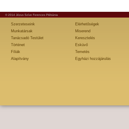
© 2014 Jézus Szíve Ferences Plébánia
Szerzeteseink
Elérhetőségek
Munkatársak
Miserend
Tanácsadó Testület
Keresztelés
Történet
Esküvő
Fíliák
Temetés
Alapítvány
Egyházi hozzájárulás