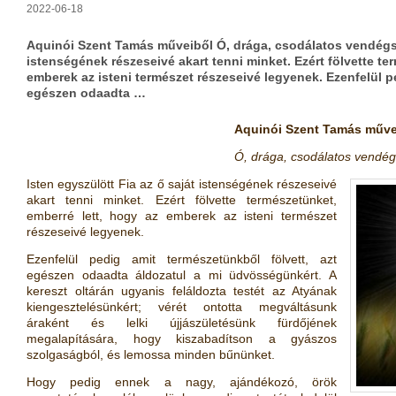
2022-06-18
Aquinói Szent Tamás műveiből Ó, drága, csodálatos vendégség
istenségének részeseivé akart tenni minket. Ezért fölvette te
emberek az isteni természet részeseivé legyenek. Ezenfelül p
egészen odaadta …
Aquinói Szent Tamás műve
Ó, drága, csodálatos vendég
Isten egyszülött Fia az ő saját istenségének részeseivé
akart tenni minket. Ezért fölvette természetünket,
emberré lett, hogy az emberek az isteni természet
részeseivé legyenek.
Ezenfelül pedig amit természetünkből fölvett, azt
egészen odaadta áldozatul a mi üdvösségünkért. A
kereszt oltárán ugyanis feláldozta testét az Atyának
kiengesztelésünkért; vérét ontotta megváltásunk
áraként és lelki újjászületésünk fürdőjének
megalapítására, hogy kiszabadítson a gyászos
szolgaságból, és lemossa minden bűnünket.
Hogy pedig ennek a nagy, ajándékozó, örök