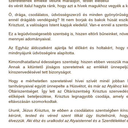
szeretetének emléke velünk maradjon, testét eledelül
és vérét italul hagyta ránk, hogy azt a hívek magukhoz vegyék a ke
Ó, drága, csodálatos, üdvösségszerző és minden gyönyörűségg
ennél drágább vendégség? Itt nem borjak és bakok húsát eszi
Krisztust, a valóságos Istent kapjuk eledelül. Van-e ennél a szen
Ez a legüdvösségesebb szentség is, hiszen eltörli bűneinket, növeli
mennyei adományaival.
Az Egyház áldozatként ajánlja fel élőkért és holtakért, hogy 
mindnyájunk üdvösségére alapította.
Kimondhatatlanul édességes szentség: hiszen ebben vesszük magu
Annak a kitüntető jóságos szeretetnek az emlékét ünnepelj
kínszenvedésével tett bizonyságot.
Hogy e mérhetetlen szeretetével hívei szívét minél jobban 
tanítványaival együtt ünnepelte a Húsvétot, és már az Atyához kés
Oltáriszentséget. Így lett az Oltáriszentség Krisztus szenve
előképek beteljesülése, Krisztus legnagyobb csodája, amely 
eltávozásán szomorkodtak.
Urunk, Jézus Krisztus, te ebben a csodálatos szentségben kín
kérünk, tested és véred szent titkát úgy tisztelnünk, hog
élvezzük. Aki élsz és uralkodol az Atyaistennel és a Szentlélek­k