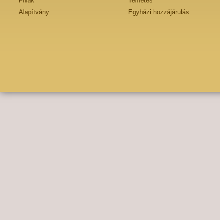
Fíliák
Temetés
Alapítvány
Egyházi hozzájárulás