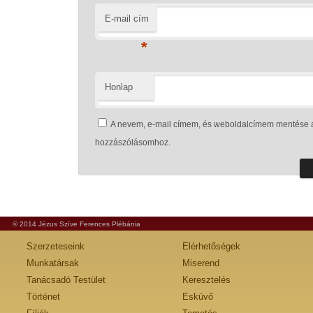
E-mail cím
*
Honlap
A nevem, e-mail címem, és weboldalcímem mentése 
hozzászólásomhoz.
© 2014 Jézus Szíve Ferences Plébánia
Szerzeteseink
Elérhetőségek
Munkatársak
Miserend
Tanácsadó Testület
Keresztelés
Történet
Esküvő