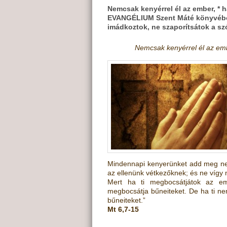
Nemcsak kenyérrel él az ember, * h
EVANGÉLIUM Szent Máté könyvéből 
imádkoztok, ne szaporítsátok a sz
Nemcsak kenyérrel él az embe
Mindennapi kenyerünket add meg ne
az ellenünk vétkezőknek; és ne vígy 
Mert ha ti megbocsátjátok az emb
megbocsátja bűneiteket. De ha ti n
bűneiteket.”
Mt 6,7-15