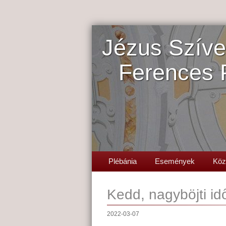
Jézus Szíve
Ferences 
Plébánia
Események
Köz
Kedd, nagyböjti idő
2022-03-07