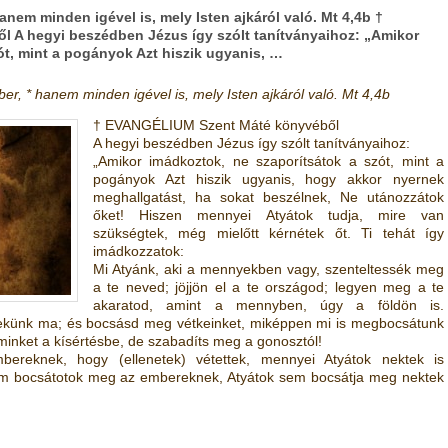
anem minden igével is, mely Isten ajkáról való. Mt 4,4b †
A hegyi beszédben Jézus így szólt tanítványaihoz: „Amikor
ót, mint a pogányok Azt hiszik ugyanis, …
r, * hanem minden igével is, mely Isten ajkáról való. Mt 4,4b
† EVANGÉLIUM Szent Máté könyvéből
A hegyi beszédben Jézus így szólt tanítványaihoz:
„Amikor imádkoztok, ne szaporítsátok a szót, mint a
pogányok Azt hiszik ugyanis, hogy akkor nyernek
meghallgatást, ha sokat beszélnek, Ne utánozzátok
őket! Hiszen mennyei Atyátok tudja, mire van
szükségtek, még mielőtt kérnétek őt. Ti tehát így
imádkozzatok:
Mi Atyánk, aki a mennyekben vagy, szenteltessék meg
a te neved; jöjjön el a te országod; legyen meg a te
akaratod, amint a mennyben, úgy a földön is.
künk ma; és bocsásd meg vétkeinket, miképpen mi is megbocsátunk
minket a kísértésbe, de szabadíts meg a gonosztól!
ereknek, hogy (ellenetek) vétettek, mennyei Atyátok nektek is
em bocsátotok meg az embereknek, Atyátok sem bocsátja meg nektek