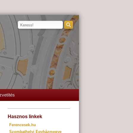
zvetítés
Hasznos linkek
Ferencesek.hu
Szombathelyi Egyházmegye