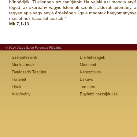
bűnhődjék! Ti ellenben azt tanítjátok: Ha valaki azt mondja aty
téged, az »korbán« vagyis Istennek szentelt áldozati adomány, 
tegyen apja vagy anyja érdekében. Így a magatok hagyományával 
más ehhez hasonlót tesztek.”
Mk 7,1-13
© 2014 Jézus Szíve Ferences Plébánia
Szerzeteseink
Elérhetőségek
Munkatársak
Miserend
Tanácsadó Testület
Keresztelés
Történet
Esküvő
Fíliák
Temetés
Alapítvány
Egyházi hozzájárulás