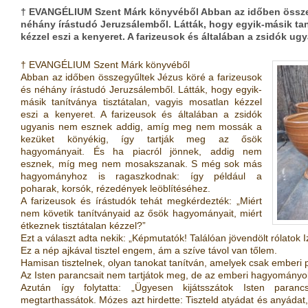
† EVANGÉLIUM Szent Márk könyvéből Abban az időben összeg
néhány írástudó Jeruzsálemből. Látták, hogy egyik-másik tan
kézzel eszi a kenyeret. A farizeusok és általában a zsidók 
† EVANGÉLIUM Szent Márk könyvéből
Abban az időben összegyűltek Jézus köré a farizeusok
és néhány írástudó Jeruzsálemből. Látták, hogy egyik-
másik tanítványa tisztátalan, vagyis mosatlan kézzel
eszi a kenyeret. A farizeusok és általában a zsidók
ugyanis nem esznek addig, amíg meg nem mossák a
kezüket könyékig, így tartják meg az ősök
hagyományait. És ha piacról jönnek, addig nem
esznek, míg meg nem mosakszanak. S még sok más
hagyományhoz is ragaszkodnak: így például a
poharak, korsók, rézedények leöblítéséhez.
A farizeusok és írástudók tehát megkérdezték: „Miért
nem követik tanítványaid az ősök hagyományait, miért
étkeznek tisztátalan kézzel?”
Ezt a választ adta nekik: „Képmutatók! Találóan jövendölt rólatok I
Ez a nép ajkával tisztel engem, ám a szíve távol van tőlem.
Hamisan tisztelnek, olyan tanokat tanítván, amelyek csak emberi 
Az Isten parancsait nem tartjátok meg, de az emberi hagyományo
Azután így folytatta: „Ügyesen kijátsszátok Isten para
megtarthassátok. Mózes azt hirdette: Tiszteld atyádat és anyádat, é