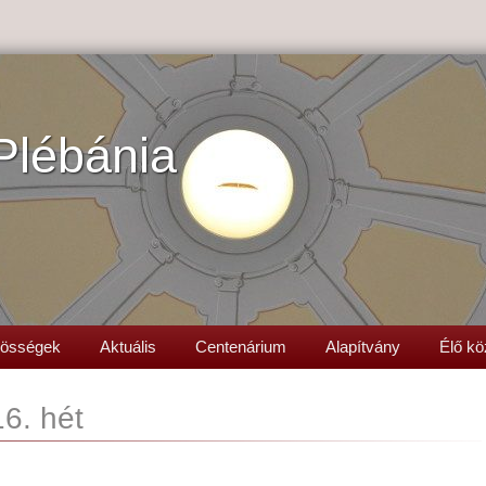
Plébánia
össégek
Aktuális
Centenárium
Alapítvány
Élő kö
16. hét