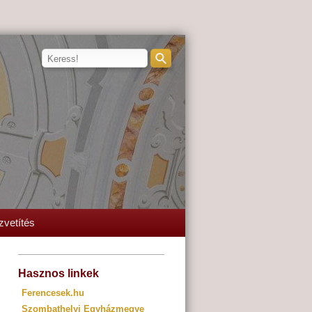
zvetítés
Hasznos linkek
Ferencesek.hu
Szombathelyi Egyházmegye