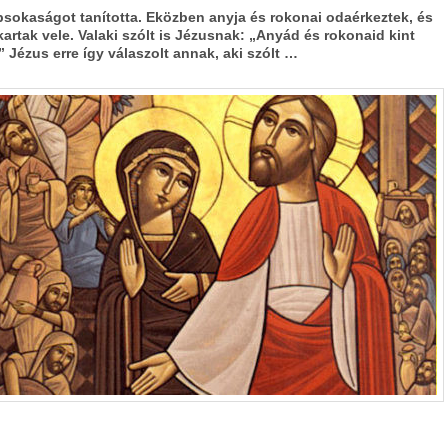
sokaságot tanította. Eközben anyja és rokonai odaérkeztek, és
kartak vele. Valaki szólt is Jézusnak: „Anyád és rokonaid kint
” Jézus erre így válaszolt annak, aki szólt …