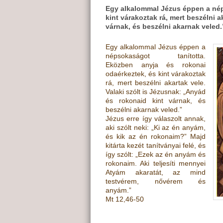
Egy alkalommal Jézus éppen a nép
kint várakoztak rá, mert beszélni a
várnak, és beszélni akarnak veled.
Egy alkalommal Jézus éppen a
népsokaságot tanította.
Eközben anyja és rokonai
odaérkeztek, és kint várakoztak
rá, mert beszélni akartak vele.
Valaki szólt is Jézusnak: „Anyád
és rokonaid kint várnak, és
beszélni akarnak veled.”
Jézus erre így válaszolt annak,
aki szólt neki: „Ki az én anyám,
és kik az én rokonaim?” Majd
kitárta kezét tanítványai felé, és
így szólt: „Ezek az én anyám és
rokonaim. Aki teljesíti mennyei
Atyám akaratát, az mind
testvérem, nővérem és
anyám.”
Mt 12,46-50