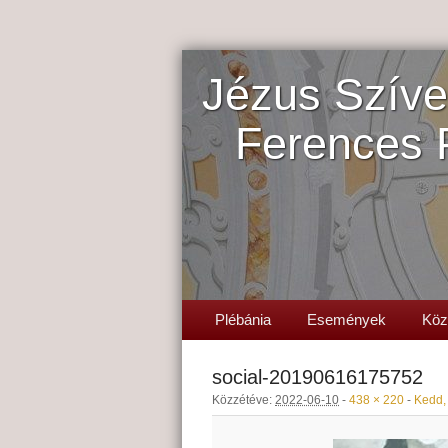
Jézus Szíve
Ferences 
Plébánia
Események
Köz
social-20190616175752
Közzétéve:
2022-06-10
-
438 × 220
-
Kedd, 