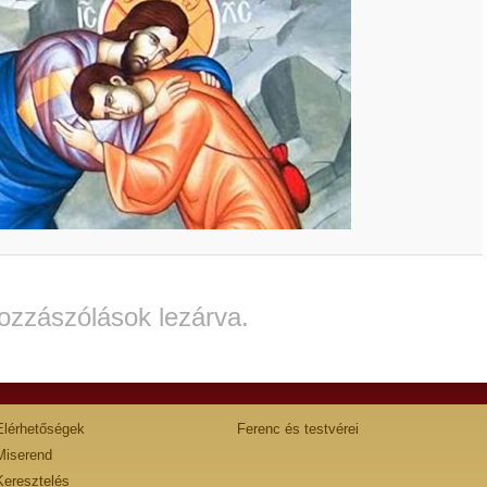
ozzászólások lezárva.
Elérhetőségek
Ferenc és testvérei
Miserend
Keresztelés