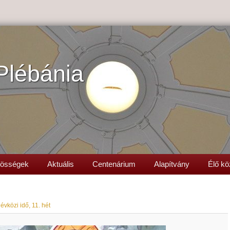
Plébánia
össégek
Aktuális
Centenárium
Alapítvány
Élő kö
évközi idő, 11. hét