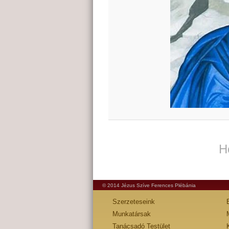
H
© 2014 Jézus Szíve Ferences Plébánia
Szerzeteseink
Munkatársak
Tanácsadó Testület