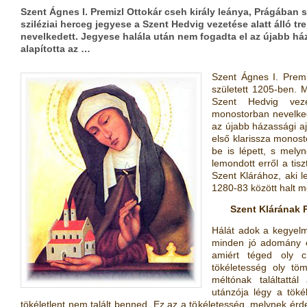
Szent Ágnes I. Premizl Ottokár cseh király leánya, Prágában s
sziléziai herceg jegyese a Szent Hedvig vezetése alatt álló tr
nevelkedett. Jegyese halála után nem fogadta el az újabb h
alapította az …
Szent Ágnes I. Premi
született 1205-ben. M
Szent Hedvig vezet
monostorban nevelked
az újabb házassági aj
első klarissza monost
be is lépett, s mely
lemondott erről a tisz
Szent Klárához, aki le
1280-83 között halt m
Szent Klárának P
Hálát adok a kegyelme
minden jó adomány é
amiért téged oly c
tökéletesség oly töm
méltónak találtattál
utánzója légy a tök
tökéletlent nem talált benned. Ez az a tökéletesség, melynek érd