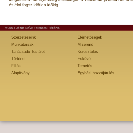
és élni fogsz időtlen időkig.
© 2014 Jézus Szíve Ferences Plébánia
Szerzeteseink
Elérhetőségek
Munkatársak
Miserend
Tanácsadó Testület
Keresztelés
Történet
Esküvő
Fíliák
Temetés
Alapítvány
Egyházi hozzájárulás