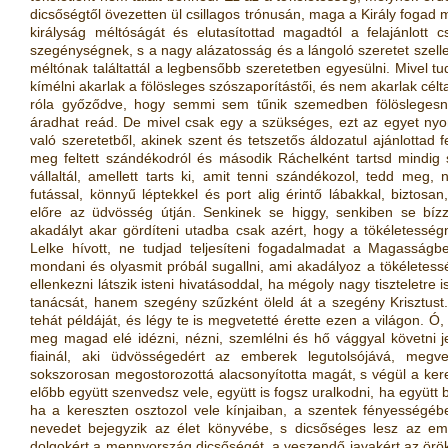
dicsőségtől övezetten ül csillagos trónusán, maga a Király fogad 
királyság méltóságát és elutasítottad magadtól a felajánlott cs
szegénységnek, s a nagy alázatosság és a lángoló szeretet szel
méltónak találtattál a legbensőbb szeretetben egyesülni. Mivel 
kímélni akarlak a fölösleges szószaporítástői, és nem akarlak cél
róla győződve, hogy semmi sem tűnik szemedben fölöslegesne
áradhat reád. De mivel csak egy a szükséges, ezt az egyet nyo
való szeretetből, akinek szent és tetszetős áldozatul ajánlottad 
meg feltett szándékodról és második Ráchelként tartsd mindig s
vállaltál, amellett tarts ki, amit tenni szándékozol, tedd meg
futással, könnyű léptekkel és port alig érintő lábakkal, biztosan
előre az üdvösség útján. Senkinek se higgy, senkiben se bízzá
akadályt akar gördíteni utadba csak azért, hogy a tökéletessé
Lelke hívott, ne tudjad teljesíteni fogadalmadat a Magasságbe
mondani és olyasmit próbál sugallni, ami akadályoz a tökéletes
ellenkezni látszik isteni hivatásoddal, ha mégoly nagy tiszteletre i
tanácsát, hanem szegény szűzként öleld át a szegény Krisztust.
tehát példáját, és légy te is megvetetté érette ezen a világon. Ó
meg magad elé idézni, nézni, szemlélni és hő vággyal követni 
fiainál, aki üdvösségedért az emberek legutolsójává, megv
sokszorosan megostorozottá alacsonyította magát, s végül a keresz
előbb együtt szenvedsz vele, együtt is fogsz uralkodni, ha együtt 
ha a kereszten osztozol vele kínjaiban, a szentek fényességébe
nevedet bejegyzik az élet könyvébe, s dicsőséges lesz az em
dolgokért a mennyország dicsőségét, a veszendő javakért az örök