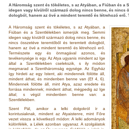
A Háromság szent és tökéletes, s az Atyában, a Fiúban és a
idegen vagy kívülről származó dolog nincs benne, és nincs ö
dologból, hanem az övé a mindent teremtő és létrehozó erő.
A Háromság szent és tökéletes, s az Atyában, a
Fiúban és a Szentlélekben ismerjük meg. Semmi
idegen vagy kívülről származó dolog nincs benne, és
nincs összetéve teremtőből és teremtett dologból,
hanem az övé a mindent teremtő és létrehozó erő.
Természete egy és önmagával azonos, és
tevékenysége is egy. Az Atya ugyanis mindent az Ige
által a Szentlélekben cselekszik, s ily módon
megmarad a Szentháromság egysége. Az Egyház
így hirdeti az egy Istent, aki mindennek fölötte áll,
mindent áthat, és mindenben benne van
(
Ef 4, 6
)
.
Mindennek fölötte áll, mint Atya, azaz eredete és
forrása mindennek; mindent áthat, mégpedig az Ige
által; s végül mindenben benne van: a
Szentlélekben.
Szent Pál, amikor a lelki dolgokról ír a
korintusiaknak, mindent az Atyaistenre, mint Főre
vezet vissza a következő módon: A lelki adományok
különfélék, a Lélek azonban ugyanaz. A szolgálatok