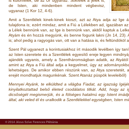
is különfélék, de az Úr ugyanaz. Sokfélék a jelek is,
de Isten, aki mindenben mindent végbevisz,
ugyanaz
(
1 Kor 12, 4-6
)
.
Amit a Szentlélek kinek-kinek kioszt, azt az Atya adja az Ige 
tulajdona is; ezért mindaz, amit a Fiú a Lélekben ad, igazában 
a Lélek bennünk van, az Ige is bennünk van, akitől kaptuk a Lelket,
Atyám és én hozzá megyünk, és benne fogunk lakni
(
Jn 14, 23
)
.
is; ahol pedig a ragyogás van, ott van a hatása is, és feltündököl
Szent Pál ugyanezt a korintusiakhoz írt második levélben így taní
az Isten szeretete és a Szentlélek egyesítő ereje legyen mindnyá
ajándék ugyanis, amely a Szentháromságban adatik, az Atyától a
amint az Atya a Fiú által adja a kegyelmet, úgy az adományokb
lehetséges. De amikor ebben részünk van, az Atya szeretetét, a
erejét mondhatjuk magunkénak. Szent Atanáz püspök leveleiből)
Mennyei Atyánk, te elküldted a világba Fiadat, az igazság Igéjé
kinyilatkoztattad belső életed csodálatos titkát. Add, hogy az
dicsőségét megismerjük, és a fölséges hatalmú egy Istent imádju
által, aki veled él és uralkodik a Szentlélekkel egységben, Isten 
© 2014 Jézus Szíve Ferences Plébánia