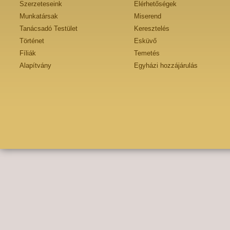
Szerzeteseink
Elérhetőségek
Munkatársak
Miserend
Tanácsadó Testület
Keresztelés
Történet
Esküvő
Fíliák
Temetés
Alapítvány
Egyházi hozzájárulás