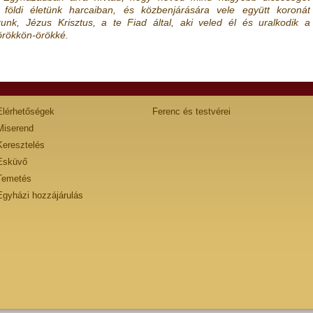
 földi életünk harcaiban, és közbenjárására vele együtt koronát
k, Jézus Krisztus, a te Fiad által, aki veled él és uralkodik a
örökkön-örökké.
Elérhetőségek
Ferenc és testvérei
Miserend
Keresztelés
Esküvő
Temetés
Egyházi hozzájárulás