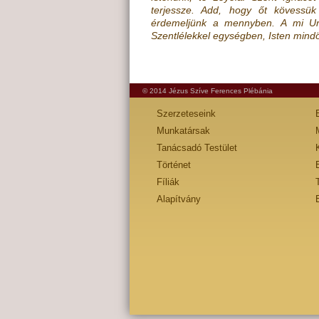
terjessze. Add, hogy őt kövessük
érdemeljünk a mennyben. A mi Urun
Szentlélekkel egységben, Isten mind
© 2014 Jézus Szíve Ferences Plébánia
Szerzeteseink
Munkatársak
Tanácsadó Testület
Történet
Fíliák
Alapítvány