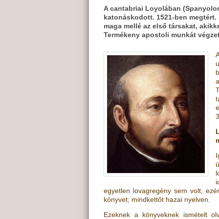
A cantabriai Loyolában (Spanyolors
katonáskodott. 1521-ben megtért. 1
maga mellé az első társakat, akik
Termékeny apostoli munkát végzet
A
u
b
e
3
I
l
egyetlen lovagregény sem volt, ezér
könyvet; mindkettőt hazai nyelven.
Ezeknek a könyveknek ismételt ol