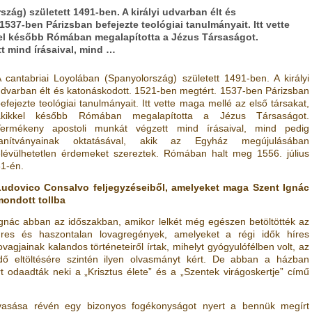
zág) született 1491-ben. A királyi udvarban élt és
537-ben Párizsban befejezte teológiai tanulmányait. Itt vette
kel később Rómában megalapította a Jézus Társaságot.
t mind írásaival, mind …
 cantabriai Loyolában (Spanyolország) született 1491-ben. A királyi
dvarban élt és katonáskodott. 1521-ben megtért. 1537-ben Párizsban
efejezte teológiai tanulmányait. Itt vette maga mellé az első társakat,
akikkel később Rómában megalapította a Jézus Társaságot.
Termékeny apostoli munkát végzett mind írásaival, mind pedig
tanítványainak oktatásával, akik az Egyház megújulásában
lévülhetetlen érdemeket szereztek. Rómában halt meg 1556. július
1-én.
Ludovico Consalvo feljegyzéseiből, amelyeket maga Szent Ignác
mondott tollba
gnác abban az időszakban, amikor lelkét még egészen betöltötték az
üres és haszontalan lovagregények, amelyeket a régi idők híres
ovagjainak kalandos történeteiről írtak, mihelyt gyógyulófélben volt, az
idő eltöltésére szintén ilyen olvasmányt kért. De abban a házban
t odaadták neki a „Krisztus élete” és a „Szentek virágoskertje” című
vasása révén egy bizonyos fogékonyságot nyert a bennük megírt