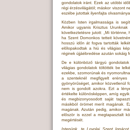
gondolatok iránt. Ezek az utóbbi id
régi érzésvilágától; máskor viszont 
eszébe jutottak ilyenfajta olvasmánya
Közben Isten irgalmassága is segít
Amikor ugyanis Krisztus Urunknak 
következtetésre jutott: „Mi történne
ha Szent Domonkos tetteit követném
hosszú időn át fogva tartották lelk
előlopakodtak a hiú és világias ké
réginek újjáébredése azután sokáig fo
De e különböző tárgyú gondolatok
világias gondolatok töltötték be lel
ezekbe, szomorúnak és nyomorultnak
a szenteknél megfigyelt erényes 
gyönyörűséget, amikor közvetlenül f
nem is gondolt azokra. Ezt a lén
értékelte különösképpen, amíg egyik
és megbizonyosodott saját tapaszt
másikból örömet merít magának. Ez le
magának. Azután pedig, amikor már a
először is ezzel a megtapasztalt kö
megértését.
Istenünk, te Loyolai Szent Ignác