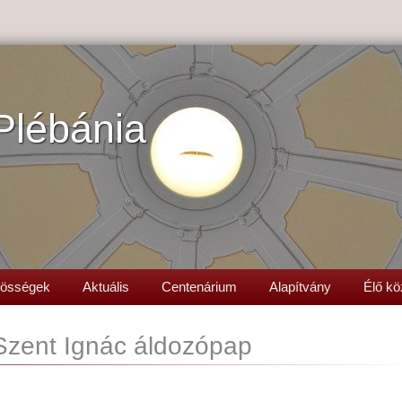
Plébánia
össégek
Aktuális
Centenárium
Alapítvány
Élő kö
 Szent Ignác áldozópap