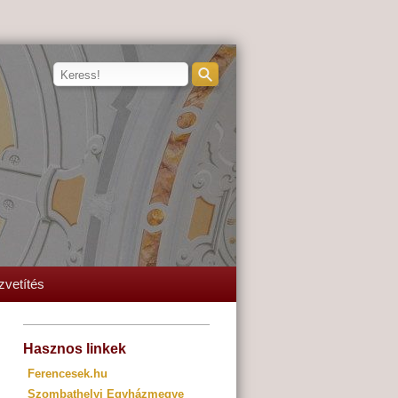
zvetítés
Hasznos linkek
Ferencesek.hu
Szombathelyi Egyházmegye