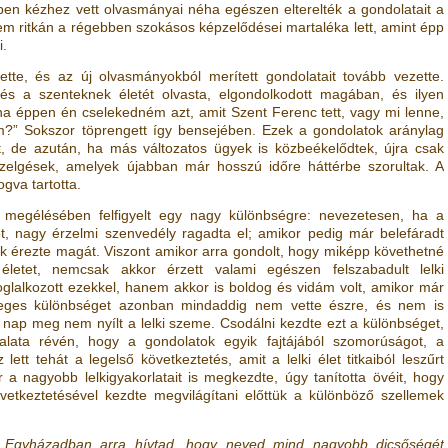
őben kézhez vett olvasmányai néha egészen elterelték a gondolatait a
nem ritkán a régebben szokásos képzelődései martaléka lett, amint épp
i.
ette, és az új olvasmányokból merített gondolatait tovább vezette.
és a szenteknek életét olvasta, elgondolkodott magában, és ilyen
, ha éppen én cselekedném azt, amit Szent Ferenc tett, vagy mi lenne,
?” Sokszor töprengett így bensejében. Ezek a gondolatok aránylag
ét, de azután, ha más változatos ügyek is közbeékelődtek, újra csak
pzelgések, amelyek újabban már hosszú időre háttérbe szorultak. A
gva tartotta.
 megélésében felfigyelt egy nagy különbségre: nevezetesen, ha a
két, nagy érzelmi szenvedély ragadta el; amikor pedig már belefáradt
 érezte magát. Viszont amikor arra gondolt, hogy miképp követhetné
életet, nemcsak akkor érzett valami egészen felszabadult lelki
oglalkozott ezekkel, hanem akkor is boldog és vidám volt, amikor már
yeges különbséget azonban mindaddig nem vette észre, és nem is
 nap meg nem nyílt a lelki szeme. Csodálni kezdte ezt a különbséget,
alata révén, hogy a gondolatok egyik fajtájából szomorúságot, a
tt tehát a legelső következtetés, amit a lelki élet titkaiból leszűrt
 nagyobb lelkigyakorlatait is megkezdte, úgy tanította övéit, hogy
vetkeztetésével kezdte megvilágítani előttük a különböző szellemek
ot Egyházadban arra hívtad, hogy neved mind nagyobb dicsőségét