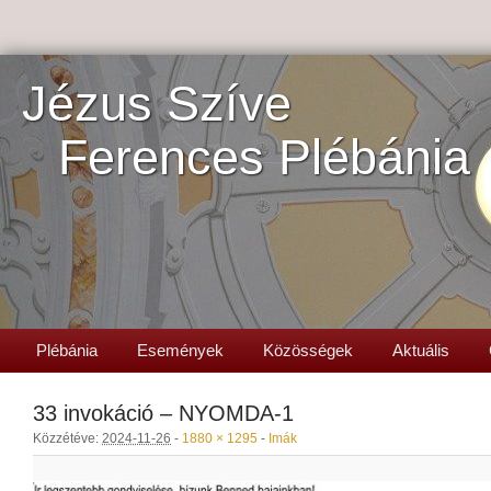
Jézus Szíve
Ferences Plébánia
Plébánia
Események
Közösségek
Aktuális
33 invokáció – NYOMDA-1
Közzétéve:
2024-11-26
-
1880 × 1295
-
Imák