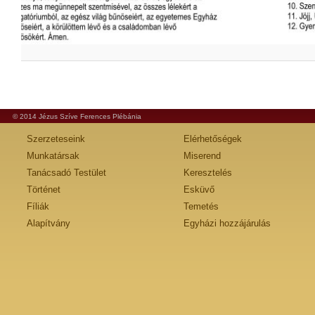
© 2014 Jézus Szíve Ferences Plébánia
Szerzeteseink
Elérhetőségek
Munkatársak
Miserend
Tanácsadó Testület
Keresztelés
Történet
Esküvő
Fíliák
Temetés
Alapítvány
Egyházi hozzájárulás