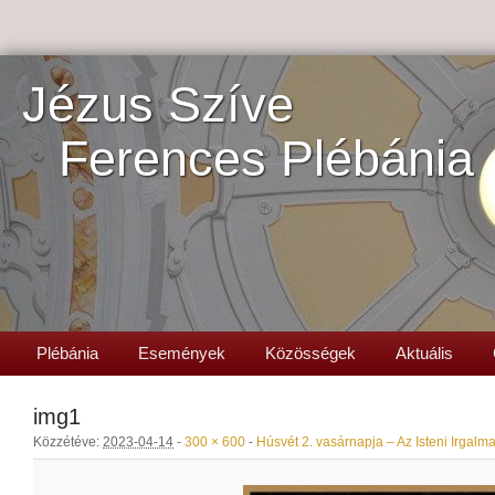
Jézus Szíve
Ferences Plébánia
Plébánia
Események
Közösségek
Aktuális
img1
Közzétéve:
2023-04-14
-
300 × 600
-
Húsvét 2. vasárnapja – Az Isteni Irgal