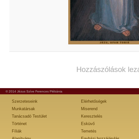
Hozzászólások lez
© 2014 Jézus Szíve Ferences Plébánia
Szerzeteseink
Elérhetőségek
Munkatársak
Miserend
Tanácsadó Testület
Keresztelés
Történet
Esküvő
Fíliák
Temetés
Alapítvány
Egyházi hozzájárulás