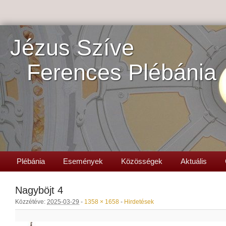
Jézus Szíve
Ferences Plébánia
Plébánia
Események
Közösségek
Aktuális
Nagyböjt 4
Közzétéve:
2025-03-29
-
1358 × 1658
-
Hirdetések