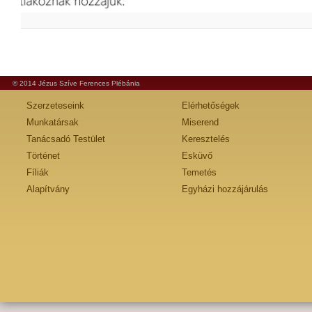
© 2014 Jézus Szíve Ferences Plébánia
Szerzeteseink
Elérhetőségek
Munkatársak
Miserend
Tanácsadó Testület
Keresztelés
Történet
Esküvő
Fíliák
Temetés
Alapítvány
Egyházi hozzájárulás