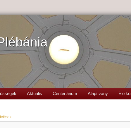
Plébánia
össégek
Aktuális
Centenárium
Alapítvány
Élő kö
detések