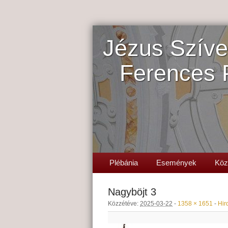
Jézus Szíve
Ferences 
Plébánia
Események
Köz
Nagyböjt 3
Közzétéve:
2025-03-22
-
1358 × 1651
-
Hir