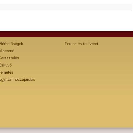
Elérhetőségek
Ferenc és testvérei
Miserend
Keresztelés
Esküvő
Temetés
Egyházi hozzájárulás