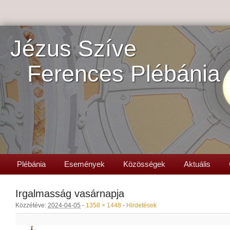
Jézus Szíve
Ferences Plébánia
Plébánia
Események
Közösségek
Aktuális
Irgalmasság vasárnapja
Közzétéve:
2024-04-05
-
1358 × 1448
-
Hirdetések