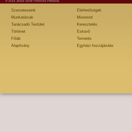
© 2014 Jézus Szíve Ferences Plébánia
Szerzeteseink
Elérhetőségek
Munkatársak
Miserend
Tanácsadó Testület
Keresztelés
Történet
Esküvő
Fíliák
Temetés
Alapítvány
Egyházi hozzájárulás