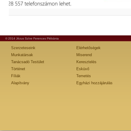
© 2014 Jézus Szíve Ferences Plébánia
Szerzeteseink
Elérhetőségek
Munkatársak
Miserend
Tanácsadó Testület
Keresztelés
Történet
Esküvő
Fíliák
Temetés
Alapítvány
Egyházi hozzájárulás