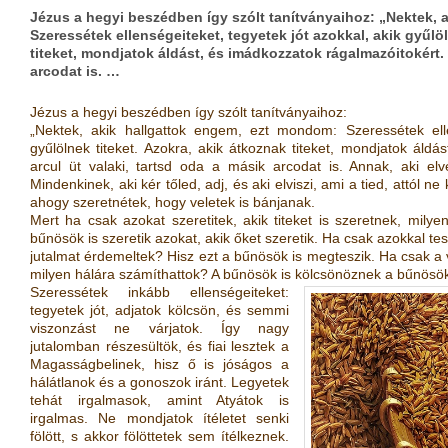
Jézus a hegyi beszédben így szólt tanítványaihoz: „Nektek,
Szeressétek ellenségeiteket, tegyetek jót azokkal, akik gyűlöl
titeket, mondjatok áldást, és imádkozzatok rágalmazóitokért. 
arcodat is. …
Jézus a hegyi beszédben így szólt tanítványaihoz:
„Nektek, akik hallgattok engem, ezt mondom: Szeressétek elle
gyűlölnek titeket. Azokra, akik átkoznak titeket, mondjatok áld
arcul üt valaki, tartsd oda a másik arcodat is. Annak, aki el
Mindenkinek, aki kér tőled, adj, és aki elviszi, ami a tied, attól 
ahogy szeretnétek, hogy veletek is bánjanak.
Mert ha csak azokat szeretitek, akik titeket is szeretnek, milyen
bűnösök is szeretik azokat, akik őket szeretik. Ha csak azokkal tesz
jutalmat érdemeltek? Hisz ezt a bűnösök is megteszik. Ha csak a
milyen hálára számíthattok? A bűnösök is kölcsönöznek a bűnösö
Szeressétek inkább ellenségeiteket:
tegyetek jót, adjatok kölcsön, és semmi
viszonzást ne várjatok. Így nagy
jutalomban részesültök, és fiai lesztek a
Magasságbelinek, hisz ő is jóságos a
hálátlanok és a gonoszok iránt. Legyetek
tehát irgalmasok, amint Atyátok is
irgalmas. Ne mondjatok ítéletet senki
fölött, s akkor fölöttetek sem ítélkeznek.