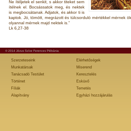
Ne ítéljetek el senkit, s akkor titeket sem
ítélnek el. Bocsássatok meg, és nektek
is megbocsátanak. Adjatok, és akkor ti is
kaptok. Jó, tömött, megrázott és túlcsorduló mértékkel mérnek öl
olyannal mérnek majd nektek is.”
Lk 6,27-38
© 2014 Jézus Szíve Ferences Plébánia
Szerzeteseink
Elérhetőségek
Munkatársak
Miserend
Tanácsadó Testület
Keresztelés
Történet
Esküvő
Fíliák
Temetés
Alapítvány
Egyházi hozzájárulás