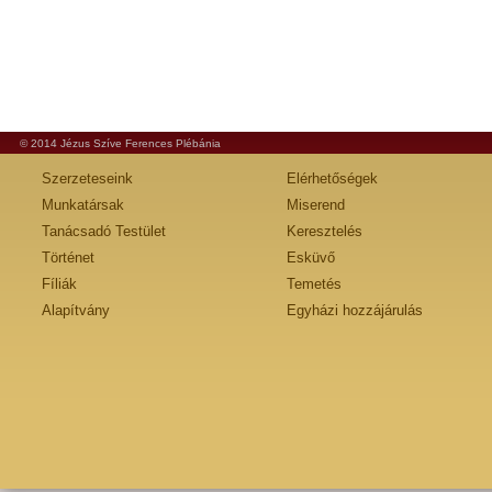
© 2014 Jézus Szíve Ferences Plébánia
Szerzeteseink
Elérhetőségek
Munkatársak
Miserend
Tanácsadó Testület
Keresztelés
Történet
Esküvő
Fíliák
Temetés
Alapítvány
Egyházi hozzájárulás