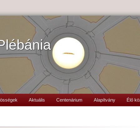
Plébánia
össégek
Aktuális
Centenárium
Alapítvány
Élő kö