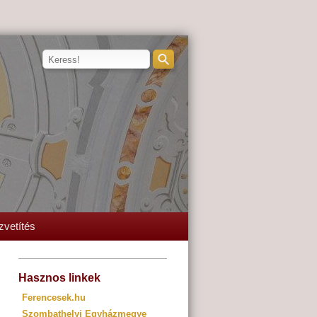
zvetítés
Hasznos linkek
Ferencesek.hu
Szombathelyi Egyházmegye