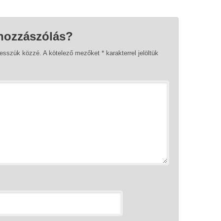
hozzászólás?
tesszük közzé.
A kötelező mezőket
*
karakterrel jelöltük