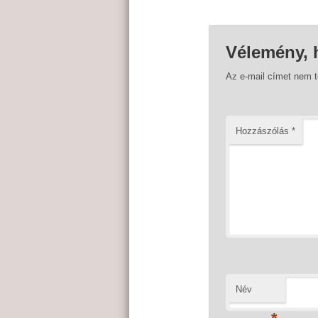
Vélemény, 
Az e-mail címet nem 
Hozzászólás
*
Név