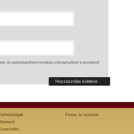
ímem, és weboldalcímem mentése a böngészőben a következő
Elérhetőségek
Ferenc és testvérei
Miserend
Keresztelés