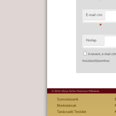
*
E-mail cím
*
Honlap
A nevem, e-mail c
hozzászólásomhoz.
© 2014 Jézus Szíve Ferences Plébánia
Szerzeteseink
Munkatársak
Tanácsadó Testület