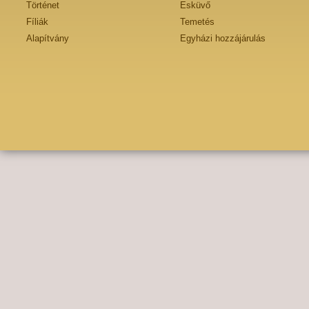
Történet
Esküvő
Fíliák
Temetés
Alapítvány
Egyházi hozzájárulás