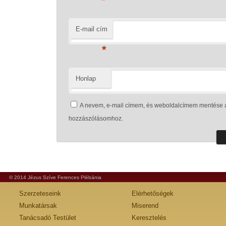
*
E-mail cím
*
Honlap
A nevem, e-mail címem, és weboldalcímem mentése 
hozzászólásomhoz.
© 2014 Jézus Szíve Ferences Plébánia
Szerzeteseink
Elérhetőségek
Munkatársak
Miserend
Tanácsadó Testület
Keresztelés