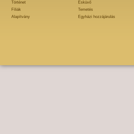
Történet
Esküvő
Fíliák
Temetés
Alapítvány
Egyházi hozzájárulás