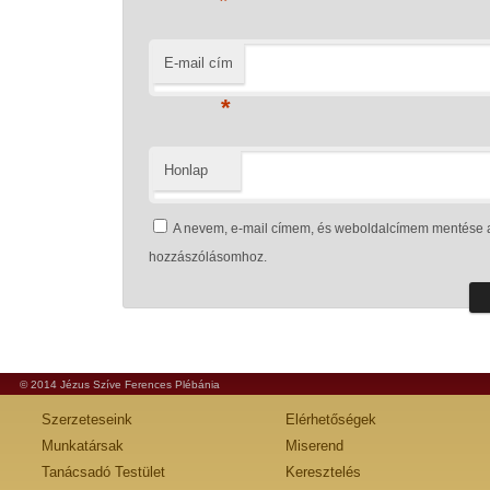
*
E-mail cím
*
Honlap
A nevem, e-mail címem, és weboldalcímem mentése 
hozzászólásomhoz.
© 2014 Jézus Szíve Ferences Plébánia
Szerzeteseink
Elérhetőségek
Munkatársak
Miserend
Tanácsadó Testület
Keresztelés