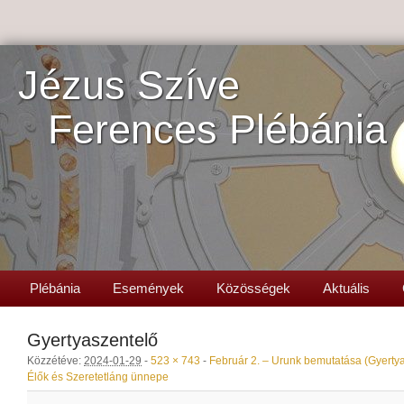
Jézus Szíve
Ferences Plébánia
Plébánia
Események
Közösségek
Aktuális
Gyertyaszentelő
Közzétéve:
2024-01-29
-
523 × 743
-
Február 2. – Urunk bemutatása (Gyerty
Élők és Szeretetláng ünnepe