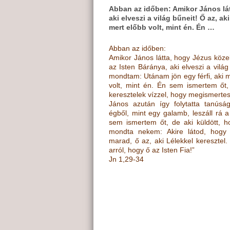
Abban az időben: Amikor János látt
aki elveszi a világ bűneit! Ő az, 
mert előbb volt, mint én. Én …
Abban az időben:
Amikor János látta, hogy Jézus közele
az Isten Báránya, aki elveszi a világ
mondtam: Utánam jön egy férfi, aki
volt, mint én. Én sem ismertem őt,
keresztelek vízzel, hogy megismertes
János azután így folytatta tanúság
égből, mint egy galamb, leszáll rá a
sem ismertem őt, de aki küldött, ho
mondta nekem: Akire látod, hogy r
marad, ő az, aki Lélekkel keresztel
arról, hogy ő az Isten Fia!”
Jn 1,29-34