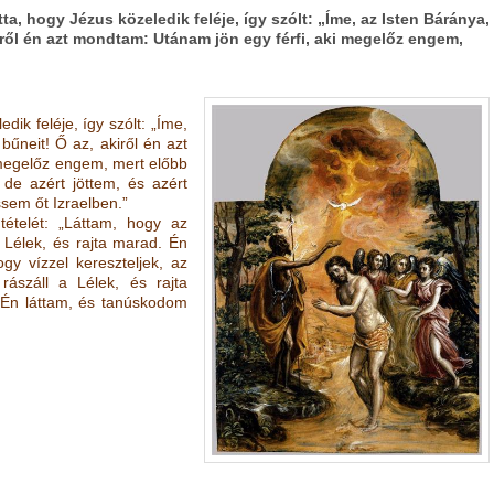
a, hogy Jézus közeledik feléje, így szólt: „Íme, az Isten Báránya,
akiről én azt mondtam: Utánam jön egy férfi, aki megelőz engem,
dik feléje, így szólt: „Íme,
 bűneit! Ő az, akiről én azt
 megelőz engem, mert előbb
 de azért jöttem, és azért
sem őt Izraelben.”
tételét: „Láttam, hogy az
 Lélek, és rajta marad. Én
gy vízzel kereszteljek, az
ászáll a Lélek, és rajta
. Én láttam, és tanúskodom