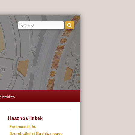
zvetítés
Hasznos linkek
Ferencesek.hu
Szombathelyi Egyházmegye