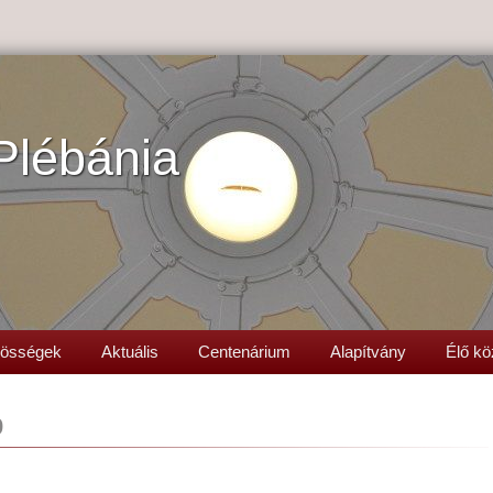
Plébánia
össégek
Aktuális
Centenárium
Alapítvány
Élő kö
p