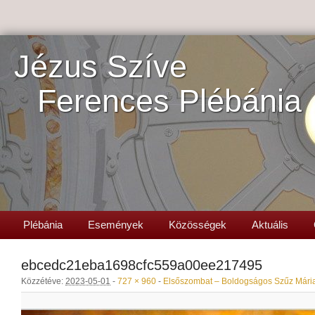
Jézus Szíve
Ferences Plébánia
Plébánia
Események
Közösségek
Aktuális
ebcedc21eba1698cfc559a00ee217495
Közzétéve:
2023-05-01
-
727 × 960
-
Elsőszombat – Boldogságos Szűz Mária 