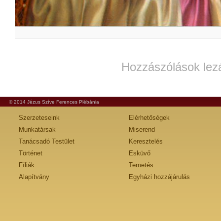
Hozzászólások lez
© 2014 Jézus Szíve Ferences Plébánia
Szerzeteseink
Elérhetőségek
Munkatársak
Miserend
Tanácsadó Testület
Keresztelés
Történet
Esküvő
Fíliák
Temetés
Alapítvány
Egyházi hozzájárulás