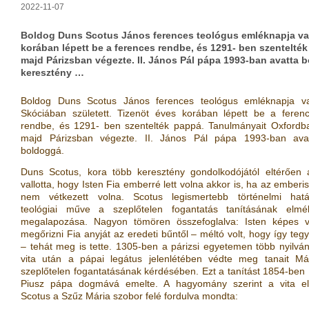
2022-11-07
Boldog Duns Scotus János ferences teológus emléknapja van
korában lépett be a ferences rendbe, és 1291- ben szentelté
majd Párizsban végezte. II. János Pál pápa 1993-ban avatta 
keresztény …
Boldog Duns Scotus János ferences teológus emléknapja v
Skóciában született. Tizenöt éves korában lépett be a feren
rendbe, és 1291- ben szentelték pappá. Tanulmányait Oxfordb
majd Párizsban végezte. II. János Pál pápa 1993-ban ava
boldoggá.
Duns Scotus, kora több keresztény gondolkodójától eltérően 
vallotta, hogy Isten Fia emberré lett volna akkor is, ha az emberi
nem vétkezett volna. Scotus legismertebb történelmi hat
teológiai műve a szeplőtelen fogantatás tanításának elmél
megalapozása. Nagyon tömören összefoglalva: Isten képes v
megőrizni Fia anyját az eredeti bűntől – méltó volt, hogy így teg
– tehát meg is tette. 1305-ben a párizsi egyetemen több nyilvá
vita után a pápai legátus jelenlétében védte meg tanait Má
szeplőtelen fogantatásának kérdésében. Ezt a tanítást 1854-ben 
Piusz pápa dogmává emelte. A hagyomány szerint a vita el
Scotus a Szűz Mária szobor felé fordulva mondta: