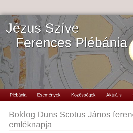
Jézus Szíve
Ferences Plébánia
Plébánia
Események
Közösségek
Aktuális
Boldog Duns Scotus János feren
emléknapja