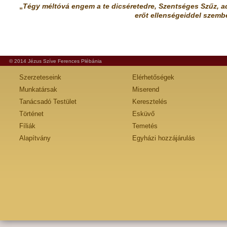
„
Tégy méltóvá engem a te dicséretedre, Szentséges Szűz, a
erőt ellenségeiddel szemb
© 2014 Jézus Szíve Ferences Plébánia
Szerzeteseink
Elérhetőségek
Munkatársak
Miserend
Tanácsadó Testület
Keresztelés
Történet
Esküvő
Fíliák
Temetés
Alapítvány
Egyházi hozzájárulás