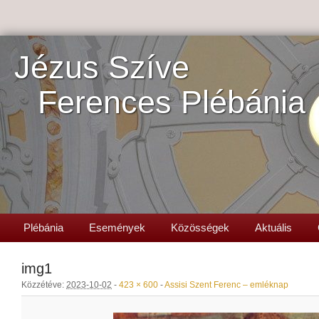
Jézus Szíve
Ferences Plébánia
Plébánia
Események
Közösségek
Aktuális
img1
Közzétéve:
2023-10-02
-
423 × 600
-
Assisi Szent Ferenc – emléknap