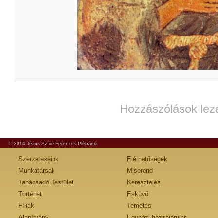
Hozzászólások lez
© 2014 Jézus Szíve Ferences Plébánia
Szerzeteseink
Elérhetőségek
Munkatársak
Miserend
Tanácsadó Testület
Keresztelés
Történet
Esküvő
Fíliák
Temetés
Alapítvány
Egyházi hozzájárulás